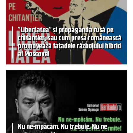
”Libertatea” și propaganda rusă pe
chitanțier, sau cum presa românească
promovează fațadele războiului hibrid
al Moscovei
Nu ne-mpăcăm. Nu trebuie. Nu ne