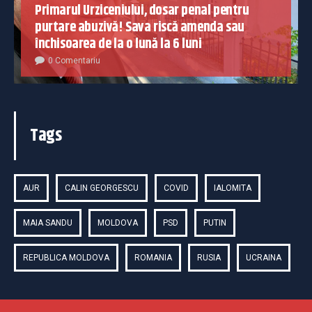
Primarul Urziceniului, dosar penal pentru
purtare abuzivă! Sava riscă amenda sau
închisoarea de la o lună la 6 luni
0 Comentariu
Tags
AUR
CALIN GEORGESCU
COVID
IALOMITA
MAIA SANDU
MOLDOVA
PSD
PUTIN
REPUBLICA MOLDOVA
ROMANIA
RUSIA
UCRAINA