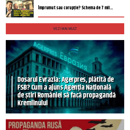
Împrumut sau corupție? Schema de 7 mil...
VEZI MAI MULT
Dosarul Evrazia: Agerpres, plătită de
FSB? Cum a ajuns Agenția Națională
de știri României să facă propagandă
Kremlinului