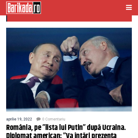
lista lui putin
aprilie 19, 2022
0 Comentariu
România, pe ”lista lui Putin” după Ucraina.
Diplomat american: ”Va întări prezența