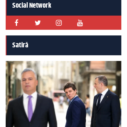
Social Network
Satiră