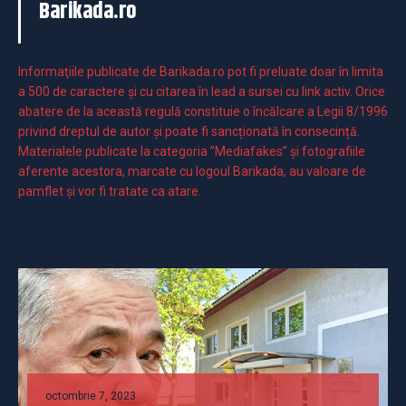
Barikada.ro
Informaţiile publicate de Barikada.ro pot fi preluate doar în limita
a 500 de caractere şi cu citarea în lead a sursei cu link activ. Orice
abatere de la această regulă constituie o încălcare a Legii 8/1996
privind dreptul de autor și poate fi sancționată în consecință.
Materialele publicate la categoria ”Mediafakes” și fotografiile
aferente acestora, marcate cu logoul Barikada, au valoare de
pamflet și vor fi tratate ca atare.
octombrie 7, 2023