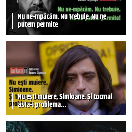
Nu ne-mpăcăm. Nu trebuie. Nu ne
putem permite
Nu ești muiere, Simioane. Și tocmai
asta-i problema…