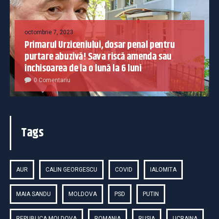
octombrie 7, 2023
Primarul Urziceniului, dosar penal pentru
purtare abuzivă! Sava riscă amenda sau
închisoarea de la o lună la 6 luni
0 Comentariu
Tags
AUR
CALIN GEORGESCU
COVID
IALOMITA
MAIA SANDU
MOLDOVA
PSD
PUTIN
REPUBLICA MOLDOVA
ROMANIA
RUSIA
UCRAINA