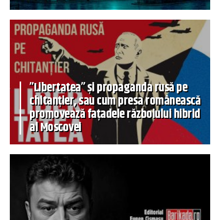
”Libertatea” și propaganda rusă pe
chitanțier, sau cum presa românească
promovează fațadele războiului hibrid
al Moscovei