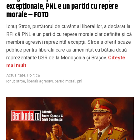
excepționale, PNL e un partid cu repere
morale – FOTO
Ionuț Stroe, purtătorul de cuvânt al liberalilor, a declarat la
RFI că PNL e un partid cu repere morale clar definite și că
membrii agresivi reprezintă excepții. Stroe a oferit scuze
publice pentru liberalii care au amenințat cu bătaia două
reprezentante USR de la Mogoșoaia și Brașov.
Citește
mai mult
Actualitate
,
Politică
ionut stroe
,
liberali agresivi
,
partid moral
,
pnl