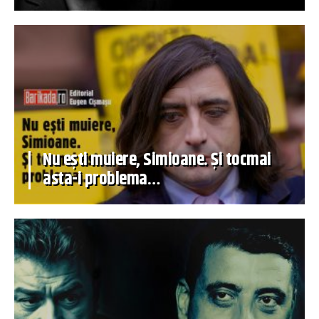
Nu ești muiere, Simioane. Și tocmai
asta-i problema…