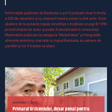
Informaţiile publicate de Barikada.ro pot fi preluate doar în limita
a 500 de caractere şi cu citarea în lead a sursei cu link activ. Orice
abatere de la această regulă constituie o încălcare a Legii 8/1996
privind dreptul de autor și poate fi sancționată în consecință.
Materialele publicate la categoria ”Mediafakes” și fotografiile
aferente acestora, marcate cu logoul Barikada, au valoare de
pamflet și vor fi tratate ca atare.
octombrie 7, 2023
Primarul Urziceniului, dosar penal pentru