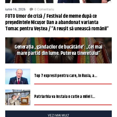
iunie 16, 2026
0 Comentariu
FOTO Umor de criză / Festival de meme după ce
președintele Nicușor Dan a abandonat varianta
Tomac pentru Veștea / ”A reușit să unească românii”
Generația „gândacilor de bucătărie”: „Cel mai
mare partid din lume. Puterea tineretului”
Top 7 expresii pentru care, în Rusia, a...
Patriarhia va instala o cutie a milei î...
VEZI MAI MULT