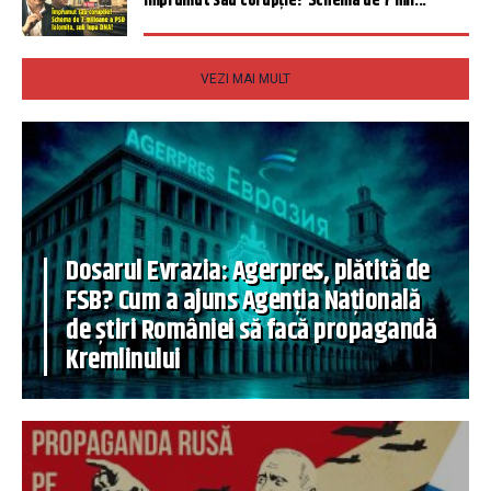
Împrumut sau corupție? Schema de 7 mil...
VEZI MAI MULT
Dosarul Evrazia: Agerpres, plătită de
FSB? Cum a ajuns Agenția Națională
de știri României să facă propagandă
Kremlinului