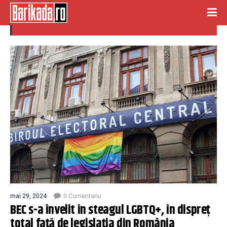
lgbtq+
mai 29, 2024
0 Comentariu
BEC s-a învelit în steagul LGBTQ+, în dispreț
total față de legislația din România