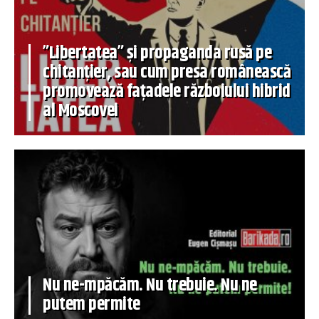
”Libertatea” și propaganda rusă pe
chitanțier, sau cum presa românească
promovează fațadele războiului hibrid
al Moscovei
Nu ne-mpăcăm. Nu trebuie. Nu ne
putem permite