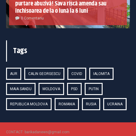
purtare abuzivă! Sava riscă amenda sau
închisoarea de la o lună la 6 luni
0 Comentariu
Tags
AUR
CALIN GEORGESCU
COVID
IALOMITA
MAIA SANDU
MOLDOVA
PSD
PUTIN
REPUBLICA MOLDOVA
ROMANIA
RUSIA
UCRAINA
CONTACT: barikadanews@gmail.com