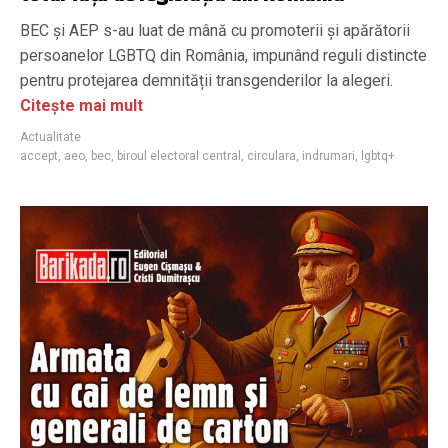
BEC și AEP s-au luat de mână cu promoterii și apărătorii
persoanelor LGBTQ din România, impunând reguli distincte
pentru protejarea demnității transgenderilor la alegeri.
Citește mai mult
Actualitate
accept
,
aeo
,
bec
,
biroul electoral central
,
circulara
,
indrumari
,
lgbtq+