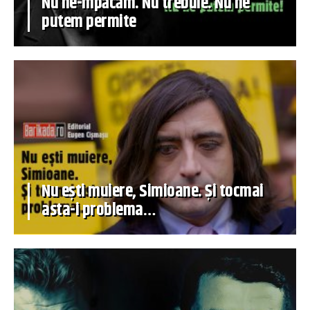
Nu ne-mpăcăm. Nu trebuie. Nu ne
putem permite
Nu ești muiere, Simioane. Și tocmai
asta-i problema…