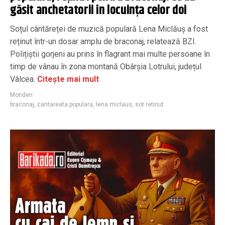
găsit anchetatorii în locuința celor doi
Soțul cântăreței de muzică populară Lena Miclăuș a fost
reținut într-un dosar amplu de braconaj, relatează BZI.
Polițiștii gorjeni au prins în flagrant mai multe persoane în
timp de vânau în zona montană Obârșia Lotrului, județul
Vâlcea.
Citește mai mult
Monden
braconaj
,
cantareata populara
,
lena miclaus
,
sot retinut