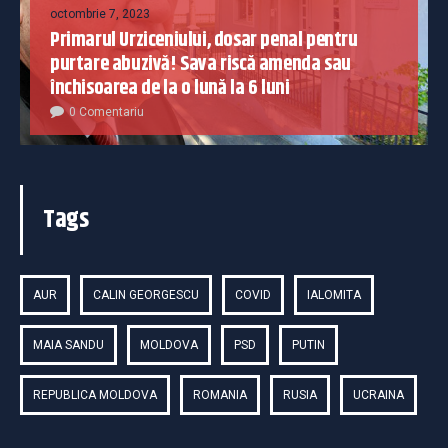
octombrie 7, 2023
Primarul Urziceniului, dosar penal pentru
purtare abuzivă! Sava riscă amenda sau
închisoarea de la o lună la 6 luni
0 Comentariu
Tags
AUR
CALIN GEORGESCU
COVID
IALOMITA
MAIA SANDU
MOLDOVA
PSD
PUTIN
REPUBLICA MOLDOVA
ROMANIA
RUSIA
UCRAINA