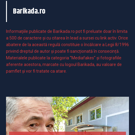
Barikada.ro
Informaţiile publicate de Barikada.ro pot fi preluate doar în limita
a 500 de caractere şi cu citarea în lead a sursei cu link activ. Orice
abatere de la această regulă constituie o încălcare a Legii 8/1996
privind dreptul de autor și poate fi sancționată în consecință.
Materialele publicate la categoria ”Mediafakes” și fotografiile
aferente acestora, marcate cu logoul Barikada, au valoare de
pamflet și vor fi tratate ca atare.