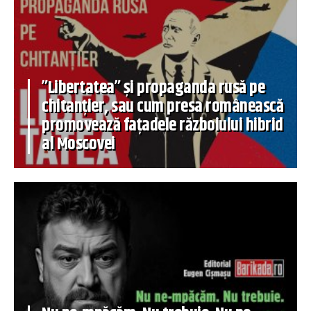
”Libertatea” și propaganda rusă pe
chitanțier, sau cum presa românească
promovează fațadele războiului hibrid
al Moscovei