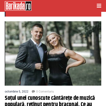
lena miclaus
octombrie 5, 2022
0 Comentariu
Soțul unei cunoscute cântărețe de muzică
populară, reținut pentru braconaj. Ce au