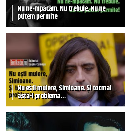
Nu ne-mpăcăm. Nu trebuie. Nu ne
putem permite
Nu ești muiere, Simioane. Și tocmai
asta-i problema…