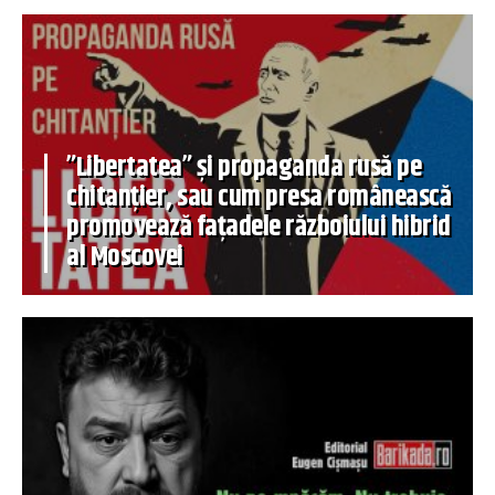
”Libertatea” și propaganda rusă pe
chitanțier, sau cum presa românească
promovează fațadele războiului hibrid
al Moscovei