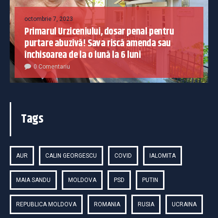
octombrie 7, 2023
Primarul Urziceniului, dosar penal pentru
purtare abuzivă! Sava riscă amenda sau
închisoarea de la o lună la 6 luni
0 Comentariu
Tags
AUR
CALIN GEORGESCU
COVID
IALOMITA
MAIA SANDU
MOLDOVA
PSD
PUTIN
REPUBLICA MOLDOVA
ROMANIA
RUSIA
UCRAINA