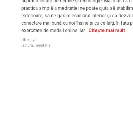
suprasolicitate de ecrane și tehnologie. Mai mult ca or
practica simplă a meditației ne poate ajuta să stabilim
exterioare, să ne găsim echilibrul interior și să dezvo
conectare mai bună cu noi înșine și cu ceilalți, în fața p
exercitate de mediul online. Iar...
Citește mai mult
Life+style
lectura
,
meditatie