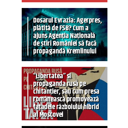
Dosarul Evrazia: Agerpres,
plătită de FSB? Cum a
ajuns Agenția Națională
de știri României să facă
propagandă Kremlinului
”Libertatea” și
propaganda rusă pe
chitanțier, sau cum presa
românească promovează
fațadele războiului hibrid
al Moscovei