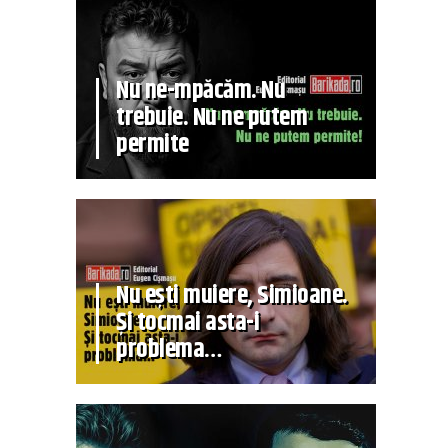
Nu ne-mpăcăm. Nu
trebuie. Nu ne putem
permite
Nu ești muiere, Simioane.
Și tocmai asta-i
problema…