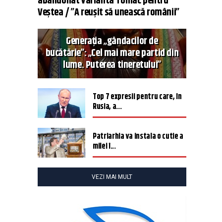
abandonat varianta Tomac pentru
Veștea / ”A reușit să unească românii”
Generația „gândacilor de
bucătărie”: „Cel mai mare partid din
lume. Puterea tineretului”
Top 7 expresii pentru care, în
Rusia, a...
Patriarhia va instala o cutie a
milei î...
VEZI MAI MULT