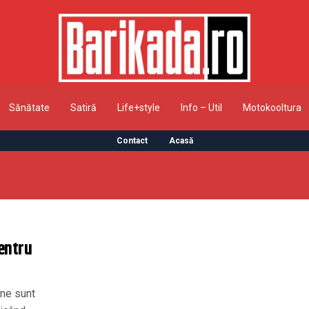
Sănătate
Satiră
Life+style
Info – Util
Motokooltura
Contact
Acasă
pentru
 ne sunt