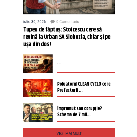
iulie 30, 2026
0 Comentariu
Tupeu de făptaș: Stoicescu cere să
revină la Urban SA Slobozia, chiar și pe
ușa din dos!
...
Poluatorul CLEAN CYCLO cere
Prefecturii ...
Împrumut sau corupție?
Schema de 7 mil...
VEZI MAI MULT