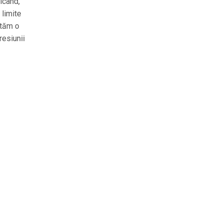
icând,
 limite
ltăm o
resiunii