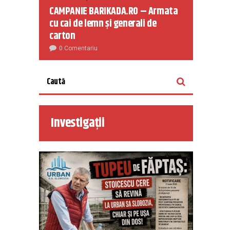
CAMPANIE BARIKADA.RO – Armata
cu cai de lemn și generali de
carton
0 Comentariu
Investigații