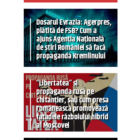
Dosarul Evrazia: Agerpres,
plătită de FSB? Cum a
ajuns Agenția Națională
de știri României să facă
propagandă Kremlinului
”Libertatea” și
propaganda rusă pe
chitanțier, sau cum presa
românească promovează
fațadele războiului hibrid
al Moscovei