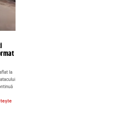
i
format
flat la
 atacului
ontinuă
tește