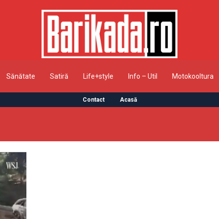
Sănătate
Satiră
Life+style
Info – Util
Motokooltura
Contact
Acasă