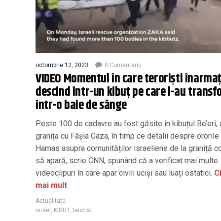
octombrie 12, 2023
0 Comentariu
VIDEO Momentul în care teroriști înarmaț
descind într-un kibuț pe care l-au trans
într-o baie de sânge
Peste 100 de cadavre au fost găsite în kibuțul Be’eri, a
granița cu Fâșia Gaza, în timp ce detalii despre ororile
Hamas asupra comunităților israeliene de la graniță c
să apară, scrie CNN, spunând că a verificat mai multe
videoclipuri în care apar civili uciși sau luați ostatici.
Ci
mai mult
Actualitate
israel
,
KIBUT
,
teroristi