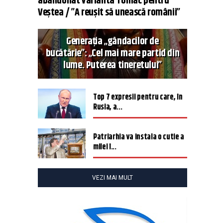
abandonat varianta Tomac pentru
Veștea / ”A reușit să unească românii”
Generația „gândacilor de
bucătărie”: „Cel mai mare partid din
lume. Puterea tineretului”
Top 7 expresii pentru care, în
Rusia, a...
Patriarhia va instala o cutie a
milei î...
VEZI MAI MULT