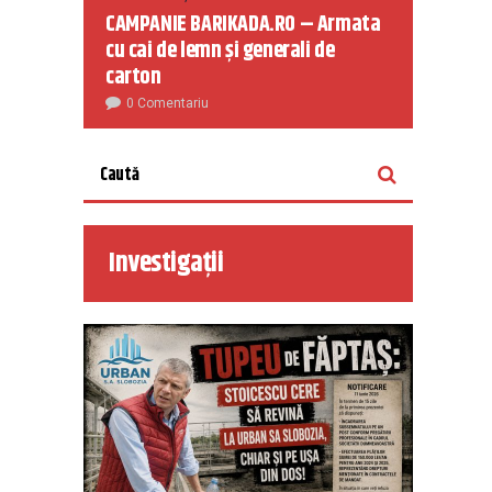
CAMPANIE BARIKADA.RO – Armata
cu cai de lemn și generali de
carton
0 Comentariu
Investigații