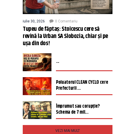
iulie 30, 2026
0 Comentariu
Tupeu de făptaș: Stoicescu cere să
revină la Urban SA Slobozia, chiar și pe
ușa din dos!
...
Poluatorul CLEAN CYCLO cere
Prefecturii ...
Împrumut sau corupție?
Schema de 7 mil...
VEZI MAI MULT