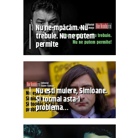
Nu ne-mpăcăm. Nu
trebuie. Nu ne putem
permite
Nu ești muiere, Simioane.
Și tocmai asta-i
problema…