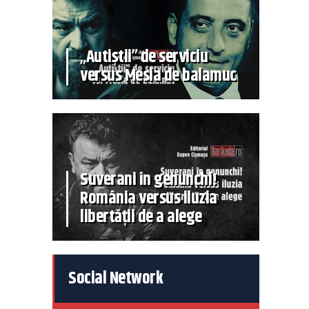
„Autiștii” de serviciu
versus Mesia de balamuc
Suverani în genunchi!
România versus iluzia
libertății de a alege
Social Network