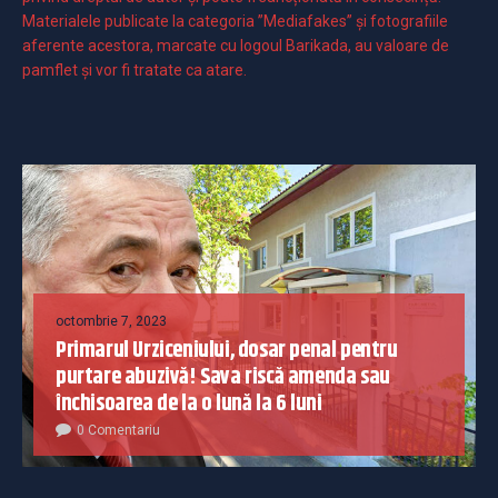
Materialele publicate la categoria ”Mediafakes” și fotografiile
aferente acestora, marcate cu logoul Barikada, au valoare de
pamflet și vor fi tratate ca atare.
octombrie 7, 2023
Primarul Urziceniului, dosar penal pentru
purtare abuzivă! Sava riscă amenda sau
închisoarea de la o lună la 6 luni
0 Comentariu