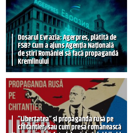
Dosarul Evrazia: Agerpres, plătită de
FSB? Cum a ajuns Agenția Națională
de știri României să facă propagandă
Kremlinului
”Libertatea” și propaganda rusă pe
chitanțier, sau cum presa românească