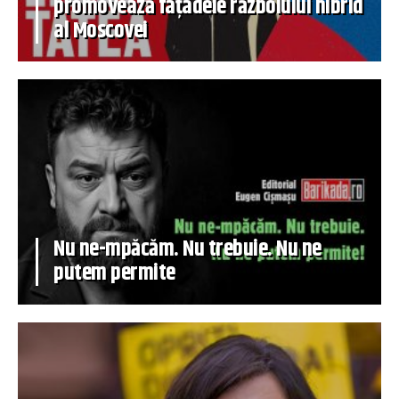
promovează fațadele războiului hibrid
al Moscovei
Nu ne-mpăcăm. Nu trebuie. Nu ne
putem permite