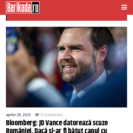
jd vance
aprilie 28, 2025
0 Comentariu
Bloomberg: JD Vance datorează scuze
României. Dacă și-ar fi bătut capul cu