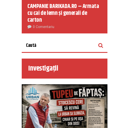
CAMPANIE BARIKADA.RO – Armata
cu cai de lemn și generali de
carton
0 Comentariu
Investigații