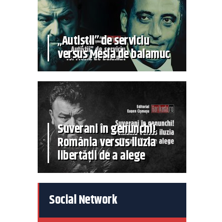
„Autiștii” de serviciu
versus Mesia de balamuc
Suverani în genunchi!
România versus iluzia
libertății de a alege
Social Network