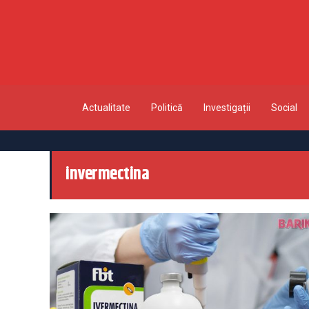
Actualitate
Politică
Investigații
Social
invermectina