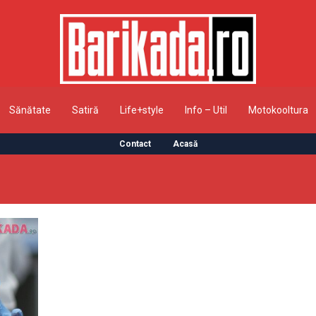
Sănătate
Satiră
Life+style
Info – Util
Motokooltura
Contact
Acasă