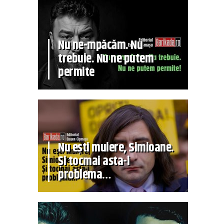
Nu ne-mpăcăm. Nu
trebuie. Nu ne putem
permite
Nu ești muiere, Simioane.
Și tocmai asta-i
problema…