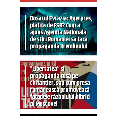
Dosarul Evrazia: Agerpres,
plătită de FSB? Cum a
ajuns Agenția Națională
de știri României să facă
propagandă Kremlinului
”Libertatea” și
propaganda rusă pe
chitanțier, sau cum presa
românească promovează
fațadele războiului hibrid
al Moscovei