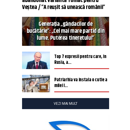
abandonat varianta Tomac pentru
Veștea / ”A reușit să unească românii”
Generația „gândacilor de
bucătărie”: „Cel mai mare partid din
lume. Puterea tineretului”
Top 7 expresii pentru care, în
Rusia, a...
Patriarhia va instala o cutie a
milei î...
VEZI MAI MULT