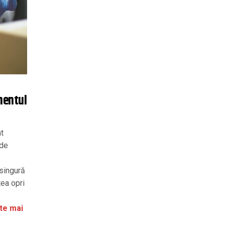
mentul
nt
ide
singură
ea opri
te mai