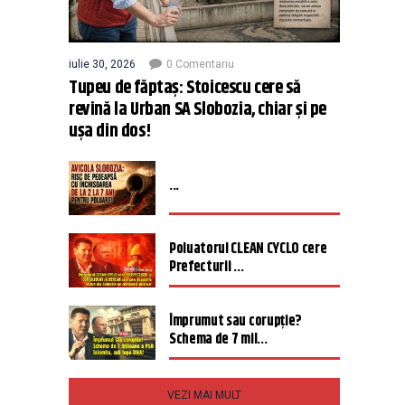
iulie 30, 2026
0 Comentariu
Tupeu de făptaș: Stoicescu cere să
revină la Urban SA Slobozia, chiar și pe
ușa din dos!
...
Poluatorul CLEAN CYCLO cere
Prefecturii ...
Împrumut sau corupție?
Schema de 7 mil...
VEZI MAI MULT