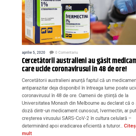
aprilie 5, 2020
0 Comentariu
Cercetătorii australieni au găsit medica
care ucide coronavirusul în 48 de ore!
Cercetătorii australieni anunță faptul că un medicame
antiparazitar deja disponibil în întreaga lume poate uc
coronavirusul în 48 de ore. Oamenii de știință de la
Universitatea Monash din Melbourne au declarat că o 
doză dintr-un medicament cunoscut, Ivermectin, ar put
creșterea virusului SARS-CoV-2 în cultura celulară –
determinând apoi eradicarea eficientă a tuturor...
Citeș
mult