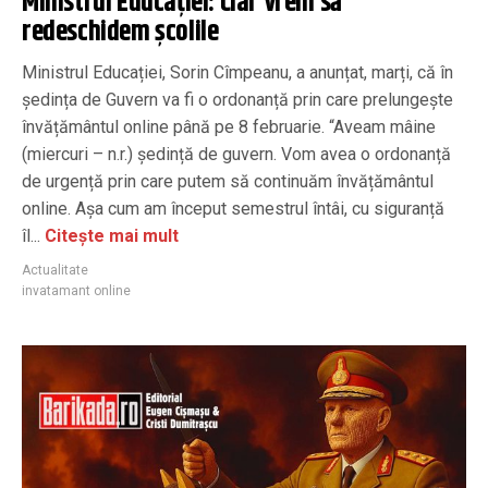
Ministrul Educației: Clar vrem să
redeschidem școlile
Ministrul Educației, Sorin Cîmpeanu, a anunțat, marți, că în
ședința de Guvern va fi o ordonanță prin care prelungește
învățământul online până pe 8 februarie. “Aveam mâine
(miercuri – n.r.) ședință de guvern. Vom avea o ordonanță
de urgență prin care putem să continuăm învățământul
online. Așa cum am început semestrul întâi, cu siguranță
îl...
Citește mai mult
Actualitate
invatamant online