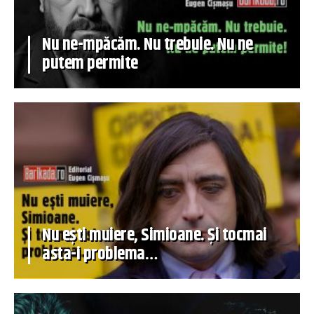
Nu ne-mpăcăm. Nu trebuie. Nu ne
putem permite
Nu ești muiere, Simioane. Și tocmai
asta-i problema…