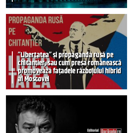
”Libertatea” și propaganda rusă pe
chitanțier, sau cum presa românească
promovează fațadele războiului hibrid
al Moscovei