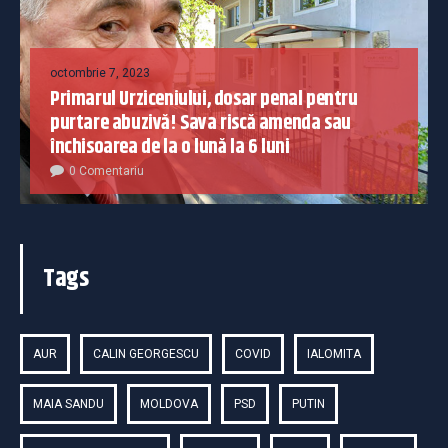
octombrie 7, 2023
Primarul Urziceniului, dosar penal pentru
purtare abuzivă! Sava riscă amenda sau
închisoarea de la o lună la 6 luni
0 Comentariu
Tags
AUR
CALIN GEORGESCU
COVID
IALOMITA
MAIA SANDU
MOLDOVA
PSD
PUTIN