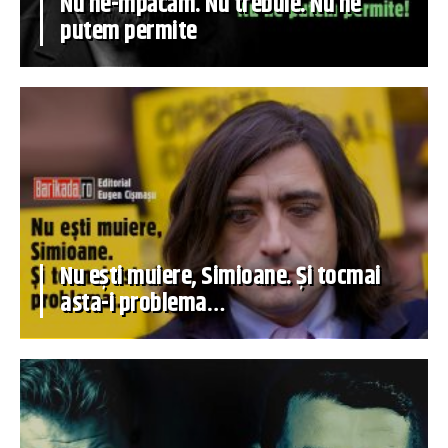
Nu ne-mpăcăm. Nu trebuie. Nu ne
putem permite
Nu ești muiere, Simioane. Și tocmai
asta-i problema…