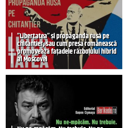
”Libertatea” și propaganda rusă pe
chitanțier, sau cum presa românească
promovează fațadele războiului hibrid
al Moscovei