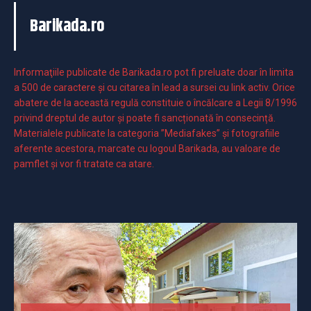
Barikada.ro
Informaţiile publicate de Barikada.ro pot fi preluate doar în limita
a 500 de caractere şi cu citarea în lead a sursei cu link activ. Orice
abatere de la această regulă constituie o încălcare a Legii 8/1996
privind dreptul de autor și poate fi sancționată în consecință.
Materialele publicate la categoria ”Mediafakes” și fotografiile
aferente acestora, marcate cu logoul Barikada, au valoare de
pamflet și vor fi tratate ca atare.