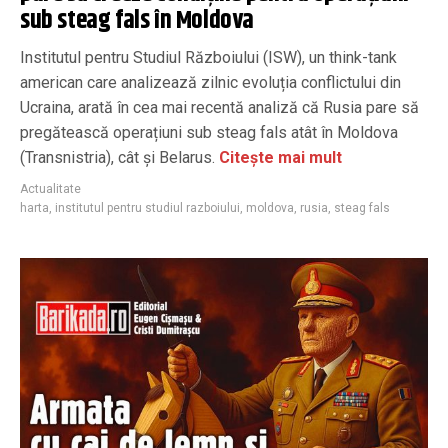
sub steag fals în Moldova
Institutul pentru Studiul Războiului (ISW), un think-tank
american care analizează zilnic evoluția conflictului din
Ucraina, arată în cea mai recentă analiză că Rusia pare să
pregătească operațiuni sub steag fals atât în Moldova
(Transnistria), cât și Belarus.
Citește mai mult
Actualitate
harta
,
institutul pentru studiul razboiului
,
moldova
,
rusia
,
steag fals