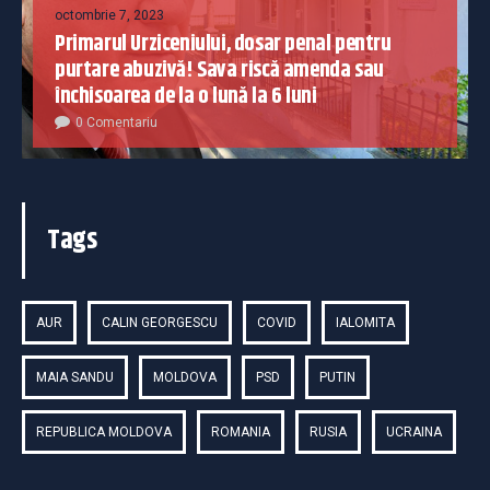
octombrie 7, 2023
Primarul Urziceniului, dosar penal pentru
purtare abuzivă! Sava riscă amenda sau
închisoarea de la o lună la 6 luni
0 Comentariu
Tags
AUR
CALIN GEORGESCU
COVID
IALOMITA
MAIA SANDU
MOLDOVA
PSD
PUTIN
REPUBLICA MOLDOVA
ROMANIA
RUSIA
UCRAINA