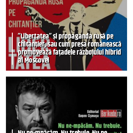
”Libertatea” și propaganda rusă pe
chitanțier, sau cum presa românească
promovează fațadele războiului hibrid
al Moscovei