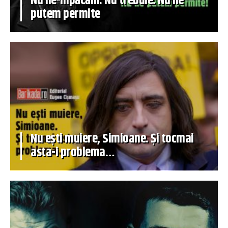
Nu ne-mpăcăm. Nu trebuie. Nu ne
putem permite
Nu ești muiere, Simioane. Și tocmai
asta-i problema…