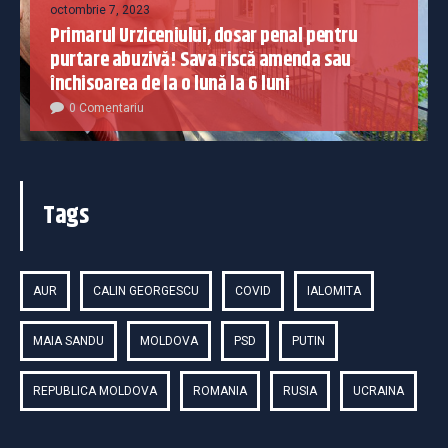
octombrie 7, 2023
Primarul Urziceniului, dosar penal pentru
purtare abuzivă! Sava riscă amenda sau
închisoarea de la o lună la 6 luni
0 Comentariu
Tags
AUR
CALIN GEORGESCU
COVID
IALOMITA
MAIA SANDU
MOLDOVA
PSD
PUTIN
REPUBLICA MOLDOVA
ROMANIA
RUSIA
UCRAINA