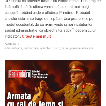
Urziceniul ca obiectiv turistic nu există oficial. Prin oraș se
întâmplă, însă, în ultima vreme să auzi tot mai mulți
curioși întrebând unde e clădirea Primăriei. Probabil
chestia asta ni se trage de la păuni. Una peste alta, pe
model occidental, de ce n-am vinde și noi vizitatorilor
sediul administrației ca obiectiv turistic? Începem cu un
indicator...
Citește mai mult
Actualitate
administratie
,
indicatoare
,
obiectiv turistic
,
pauni
,
primarie
,
urziceni