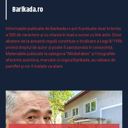
Barikada.ro
Informaţiile publicate de Barikada.ro pot fi preluate doar în limita
a 500 de caractere şi cu citarea în lead a sursei cu link activ. Orice
abatere de la această regulă constituie o încălcare a Legii 8/1996
privind dreptul de autor și poate fi sancționată în consecință.
Materialele publicate la categoria ”Mediafakes” și fotografiile
aferente acestora, marcate cu logoul Barikada, au valoare de
pamflet și vor fi tratate ca atare.