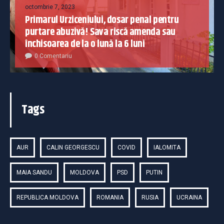
octombrie 7, 2023
Primarul Urziceniului, dosar penal pentru
purtare abuzivă! Sava riscă amenda sau
închisoarea de la o lună la 6 luni
0 Comentariu
Tags
AUR
CALIN GEORGESCU
COVID
IALOMITA
MAIA SANDU
MOLDOVA
PSD
PUTIN
REPUBLICA MOLDOVA
ROMANIA
RUSIA
UCRAINA