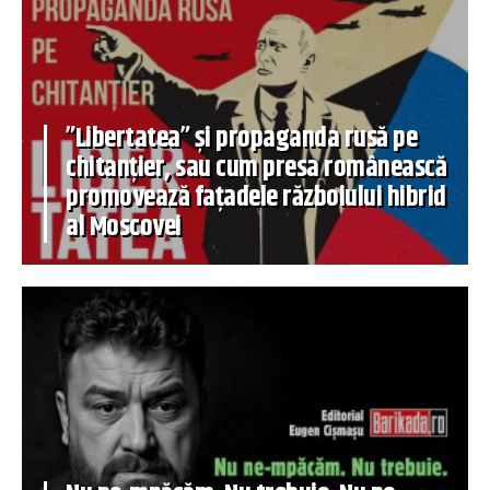
”Libertatea” și propaganda rusă pe
chitanțier, sau cum presa românească
promovează fațadele războiului hibrid
al Moscovei