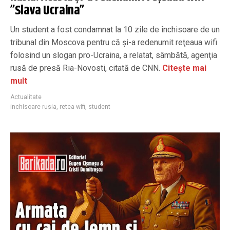
”Slava Ucraina”
Un student a fost condamnat la 10 zile de închisoare de un
tribunal din Moscova pentru că şi-a redenumit reţeaua wifi
folosind un slogan pro-Ucraina, a relatat, sâmbătă, agenţia
rusă de presă Ria-Novosti, citată de CNN.
Citește mai
mult
Actualitate
inchisoare rusia
,
retea wifi
,
student