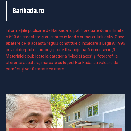
Barikada.ro
Informaţiile publicate de Barikada.ro pot fi preluate doar în limita
a 500 de caractere şi cu citarea în lead a sursei cu link activ. Orice
abatere de la această regulă constituie o încălcare a Legii 8/1996
privind dreptul de autor și poate fi sancționată în consecință.
Materialele publicate la categoria ”Mediafakes” și fotografiile
aferente acestora, marcate cu logoul Barikada, au valoare de
pamflet și vor fi tratate ca atare.