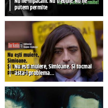
Nu ne-mpăcăm. Nu trebuie. Nu ne
putem permite
Nu ești muiere, Simioane. Și tocmai
asta-i problema…