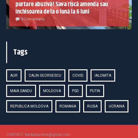
purtare abuzivă! Sava riscă amenda sau
închisoarea de la o lună la 6 luni
0 Comentariu
Tags
AUR
CALIN GEORGESCU
COVID
IALOMITA
MAIA SANDU
MOLDOVA
PSD
PUTIN
REPUBLICA MOLDOVA
ROMANIA
RUSIA
UCRAINA
CONTACT: barikadanews@gmail.com