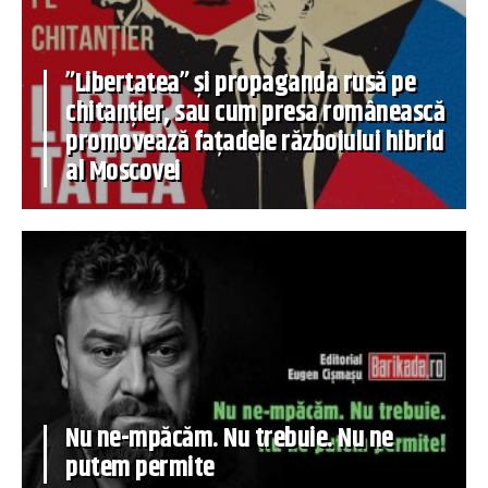
”Libertatea” și propaganda rusă pe
chitanțier, sau cum presa românească
promovează fațadele războiului hibrid
al Moscovei
Nu ne-mpăcăm. Nu trebuie. Nu ne
putem permite