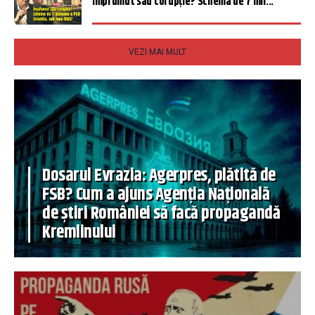
Împrumut sau corupție? Schema de 7 mil...
VEZI MAI MULT
Dosarul Evrazia: Agerpres, plătită de
FSB? Cum a ajuns Agenția Națională
de știri României să facă propagandă
Kremlinului