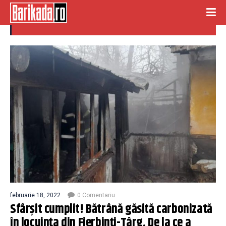
INCENDIU FIERBINTI TARG
februarie 18, 2022
0 Comentariu
Sfârşit cumplit! Bătrână găsită carbonizată
în locuinţa din Fierbinți-Târg. De la ce a