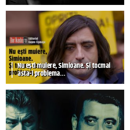
Nu ești muiere, Simioane. Și tocmai
asta-i problema…