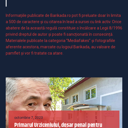
Informaţiile publicate de Barikada.ro pot fi preluate doar în limita
a 500 de caractere şi cu citarea în lead a sursei cu link activ. Orice
abatere de la această regulă constituie o încălcare a Legii 8/1996
privind dreptul de autor și poate fi sancționată în consecință.
Materialele publicate la categoria ”Mediafakes” și fotografiile
aferente acestora, marcate cu logoul Barikada, au valoare de
pamflet și vor fi tratate ca atare.
octombrie 7, 2023
Primarul Urziceniului, dosar penal pentru