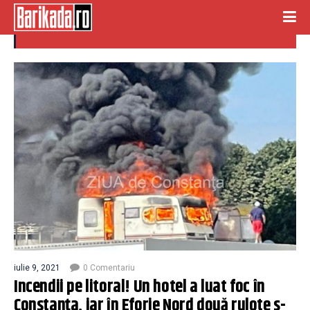
incendii litoral
iulie 9, 2021
0 Comentariu
Incendii pe litoral! Un hotel a luat foc în
Constanța, iar în Eforie Nord două rulote s-