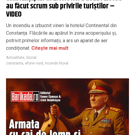
au făcut scrum sub privirile turiștilor –
VIDEO
Un incendiu a izbucnit vineri la hotelul Continental din
Constanța. Flăcările au apărut în zona acoperișului și,
potrivit primelor informații, a ars un aparat de aer
condiționat.
Citește mai mult
Actualitate
,
Social
constanta
,
eforie nord
,
incendii litoral