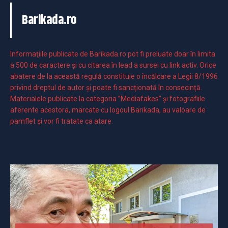
Barikada.ro
Informaţiile publicate de Barikada.ro pot fi preluate doar în limita
a 500 de caractere şi cu citarea în lead a sursei cu link activ. Orice
abatere de la această regulă constituie o încălcare a Legii 8/1996
privind dreptul de autor și poate fi sancționată în consecință.
Materialele publicate la categoria ”Mediafakes” și fotografiile
aferente acestora, marcate cu logoul Barikada, au valoare de
pamflet și vor fi tratate ca atare.