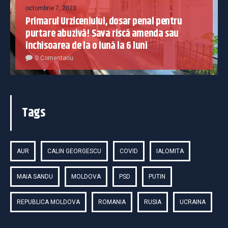
octombrie 7, 2023
Primarul Urziceniului, dosar penal pentru
purtare abuzivă! Sava riscă amenda sau
închisoarea de la o lună la 6 luni
0 Comentariu
Tags
AUR
CALIN GEORGESCU
COVID
IALOMITA
MAIA SANDU
MOLDOVA
PSD
PUTIN
REPUBLICA MOLDOVA
ROMANIA
RUSIA
UCRAINA