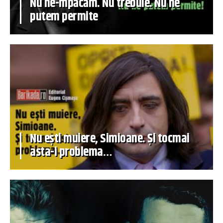
Nu ne-mpăcăm. Nu trebuie. Nu ne
putem permite
Nu ești muiere, Simioane. Și tocmai
asta-i problema…