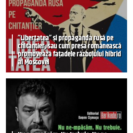
”Libertatea” și propaganda rusă pe
chitanțier, sau cum presa românească
promovează fațadele războiului hibrid
al Moscovei