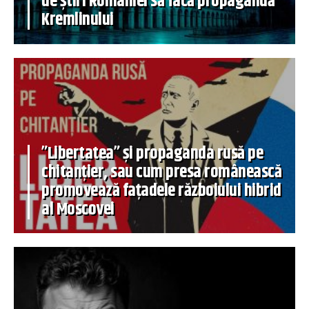
de știri României să facă propagandă
Kremlinului
”Libertatea” și propaganda rusă pe
chitanțier, sau cum presa românească
promovează fațadele războiului hibrid
al Moscovei