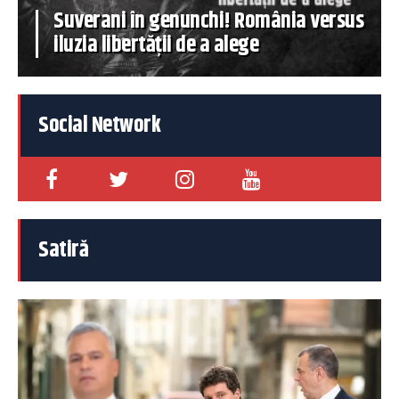
Suverani în genunchi! România versus
iluzia libertății de a alege
Social Network
Satiră