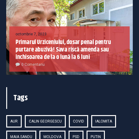
octombrie 7, 2023
Primarul Urziceniului, dosar penal pentru
purtare abuzivă! Sava riscă amenda sau
închisoarea de la o lună la 6 luni
0 Comentariu
Tags
AUR
CALIN GEORGESCU
COVID
IALOMITA
MAIA SANDU
MOLDOVA
PSD
PUTIN