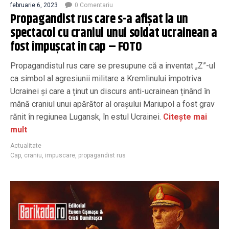
februarie 6, 2023
0 Comentariu
Propagandist rus care s-a afișat la un
spectacol cu craniul unui soldat ucrainean a
fost împușcat în cap – FOTO
Propagandistul rus care se presupune că a inventat „Z”-ul
ca simbol al agresiunii militare a Kremlinului împotriva
Ucrainei și care a ținut un discurs anti-ucrainean ținând în
mână craniul unui apărător al orașului Mariupol a fost grav
rănit în regiunea Lugansk, în estul Ucrainei.
Citește mai
mult
Actualitate
Cap
,
craniu
,
impuscare
,
propagandist rus