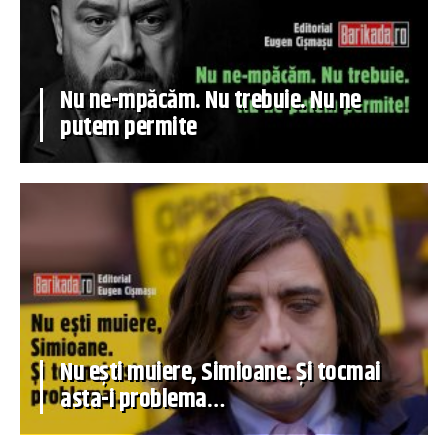
Nu ne-mpăcăm. Nu trebuie. Nu ne
putem permite
Nu ești muiere, Simioane. Și tocmai
asta-i problema…