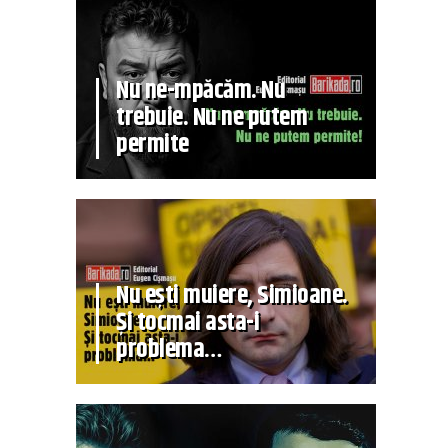
Nu ne-mpăcăm. Nu
trebuie. Nu ne putem
permite
Nu ești muiere, Simioane.
Și tocmai asta-i
problema…