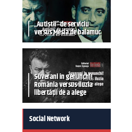
„Autiștii” de serviciu
versus Mesia de balamuc
Suverani în genunchi!
România versus iluzia
libertății de a alege
Social Network