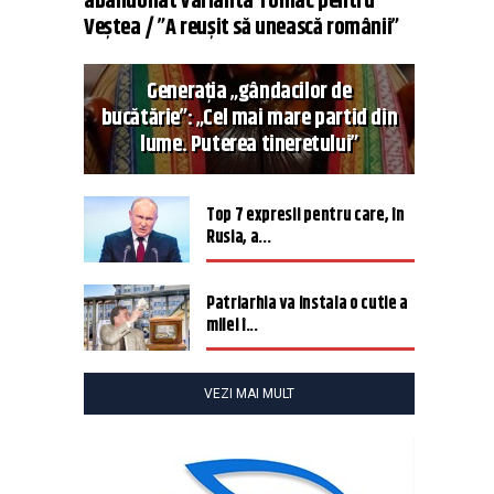
abandonat varianta Tomac pentru
Veștea / ”A reușit să unească românii”
Generația „gândacilor de
bucătărie”: „Cel mai mare partid din
lume. Puterea tineretului”
Top 7 expresii pentru care, în
Rusia, a...
Patriarhia va instala o cutie a
milei î...
VEZI MAI MULT