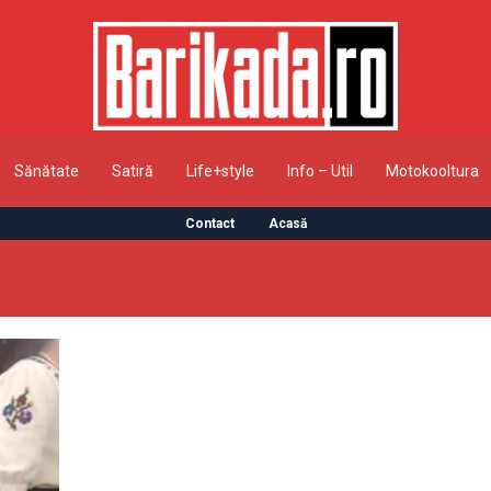
Sănătate
Satiră
Life+style
Info – Util
Motokooltura
Contact
Acasă