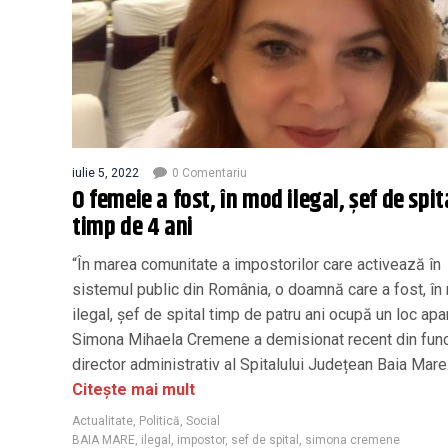
iulie 5, 2022
0 Comentariu
O femeie a fost, în mod ilegal, șef de spit
timp de 4 ani
“În marea comunitate a impostorilor care activează în
sistemul public din România, o doamnă care a fost, î
ilegal, șef de spital timp de patru ani ocupă un loc apa
Simona Mihaela Cremene a demisionat recent din func
director administrativ al Spitalului Județean Baia Mare
Citește mai mult
Actualitate
,
Politică
,
Social
BAIA MARE
,
ilegal
,
impostor
,
sef de spital
,
simona cremene