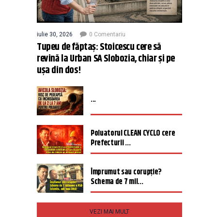
iulie 30, 2026
0 Comentariu
Tupeu de făptaș: Stoicescu cere să
revină la Urban SA Slobozia, chiar și pe
ușa din dos!
...
Poluatorul CLEAN CYCLO cere
Prefecturii ...
Împrumut sau corupție?
Schema de 7 mil...
VEZI MAI MULT