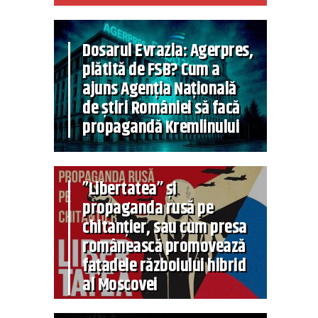
Dosarul Evrazia: Agerpres,
plătită de FSB? Cum a
ajuns Agenția Națională
de știri României să facă
propagandă Kremlinului
”Libertatea” și
propaganda rusă pe
chitanțier, sau cum presa
românească promovează
fațadele războiului hibrid
al Moscovei