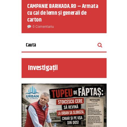
CAMPANIE BARIKADA.RO – Armata
cu cai de lemn și generali de
carton
0 Comentariu
Investigații