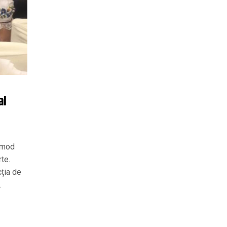
al
n mod
rte.
ția de
.