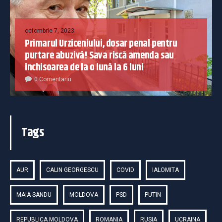
octombrie 7, 2023
Primarul Urziceniului, dosar penal pentru
purtare abuzivă! Sava riscă amenda sau
închisoarea de la o lună la 6 luni
0 Comentariu
Tags
AUR
CALIN GEORGESCU
COVID
IALOMITA
MAIA SANDU
MOLDOVA
PSD
PUTIN
REPUBLICA MOLDOVA
ROMANIA
RUSIA
UCRAINA