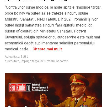
“Contra unor sume modice, la noile spitale ”împinge targa”,
orice bolnav va putea să se trateze singur”, spune
Ministrul Sănătății, Nelu Tătaru. Din 2021, românii îşi vor
putea îngriji sănătatea singuri, fără ajutorul medicilor,
susţin oficialităţi din Ministerul Sănătăţii. Potrivit
Guvernului, soluţia spitalelor cu autoservire este mult mai
economică decât suplimentarea salariilor personalului
medical, astfel...
Citește mai mult
Actualitate
,
Satiră
austeritate
,
impinge targa
,
nelu tataru
,
sanatate