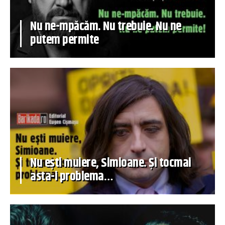
Nu ne-mpăcăm. Nu trebuie. Nu ne
putem permite
Nu ești muiere, Simioane. Și tocmai
asta-i problema…