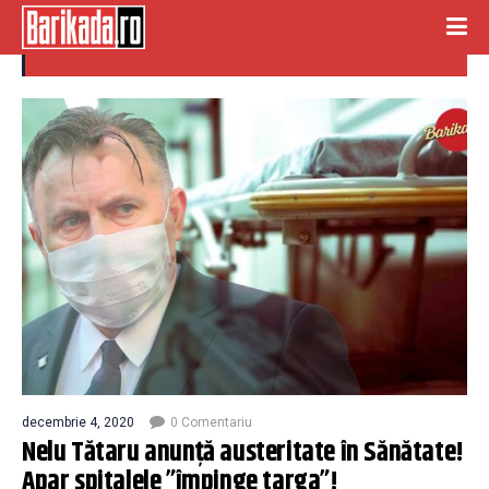
impinge targa
decembrie 4, 2020
0 Comentariu
Nelu Tătaru anunță austeritate în Sănătate!
Apar spitalele ”împinge targa”!