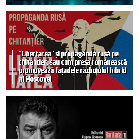
”Libertatea” și propaganda rusă pe
chitanțier, sau cum presa românească
promovează fațadele războiului hibrid
al Moscovei