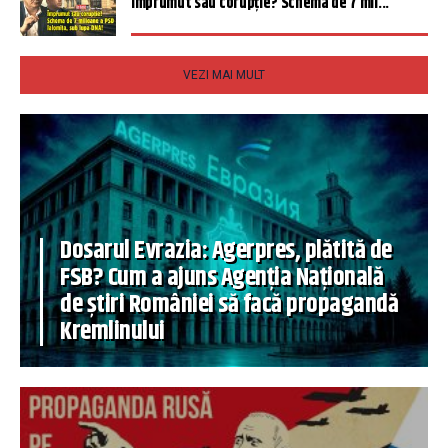
Împrumut sau corupție? Schema de 7 mil...
VEZI MAI MULT
Dosarul Evrazia: Agerpres, plătită de
FSB? Cum a ajuns Agenția Națională
de știri României să facă propagandă
Kremlinului