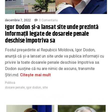
decembrie 7, 2022
0 Comentariu
Igor Dodon și-a lansat site unde prezintă
informații legate de dosarele penale
deschise împotriva sa
Fostul președinte al Repubicii Moldova, Igor Dodon,
anunță că și-a lansat un site unde va publica informații cu
privire la toate dosarele penale deschise împotriva sa.
Dodon susține că nu are nimic de ascuns, transmite
Știri.md.
Citește mai mult
Politică
dosare penale
,
igor dodon
,
site