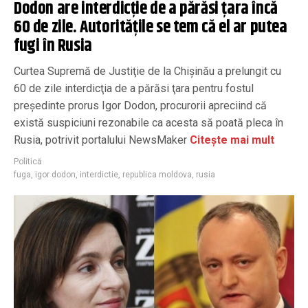
Dodon are interdicţie de a părăsi ţara încă
60 de zile. Autoritățile se tem că el ar putea
fugi în Rusia
Curtea Supremă de Justiţie de la Chişinău a prelungit cu
60 de zile interdicţia de a părăsi ţara pentru fostul
preşedinte prorus Igor Dodon, procurorii apreciind că
există suspiciuni rezonabile ca acesta să poată pleca în
Rusia, potrivit portalului NewsMaker
Citește mai mult
Politică
fuga
,
igor dodon
,
interdictie
,
republica moldova
,
rusia