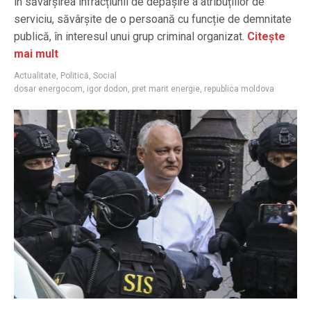
în săvârșirea infracțiunii de depășire a atribuțiilor de
serviciu, săvârșite de o persoană cu funcție de demnitate
publică, în interesul unui grup criminal organizat.
Citește
mai mult
Actualitate
,
Politică
,
Social
dosar energocom
,
igor dodon
,
pret marit energie
,
republica moldova