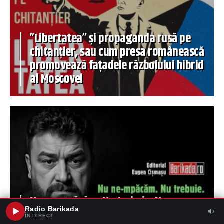
”Libertatea” și propaganda rusă pe
chitanțier, sau cum presa românească
promovează fațadele războiului hibrid
al Moscovei
Nu ne-mpăcăm. Nu trebuie. Nu ne
Radio Barikada
putem permite
ÎN DIRECT