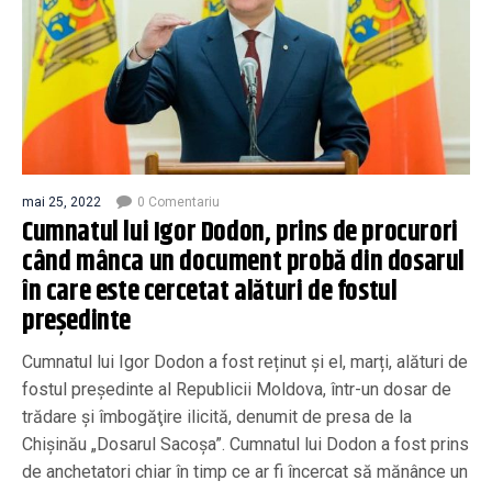
mai 25, 2022
0 Comentariu
Cumnatul lui Igor Dodon, prins de procurori
când mânca un document probă din dosarul
în care este cercetat alături de fostul
președinte
Cumnatul lui Igor Dodon a fost reținut și el, marți, alături de
fostul președinte al Republicii Moldova, într-un dosar de
trădare şi îmbogăţire ilicită, denumit de presa de la
Chișinău „Dosarul Sacoşa”. Cumnatul lui Dodon a fost prins
de anchetatori chiar în timp ce ar fi încercat să mănânce un