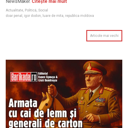
NewsMaker.
Citește mai mult
Actualitate
,
Politică
,
Social
doar penal
,
igor dodon
,
luare de mita
,
republica moldova
Articole mai vechi