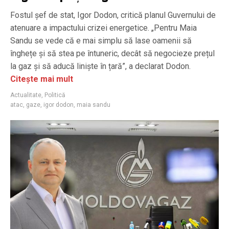
Fostul șef de stat, Igor Dodon, critică planul Guvernului de
atenuare a impactului crizei energetice. „Pentru Maia
Sandu se vede că e mai simplu să lase oamenii să
înghețe și să stea pe întuneric, decât să negocieze prețul
la gaz și să aducă liniște în țară”, a declarat Dodon.
Citește mai mult
Actualitate
,
Politică
atac
,
gaze
,
igor dodon
,
maia sandu