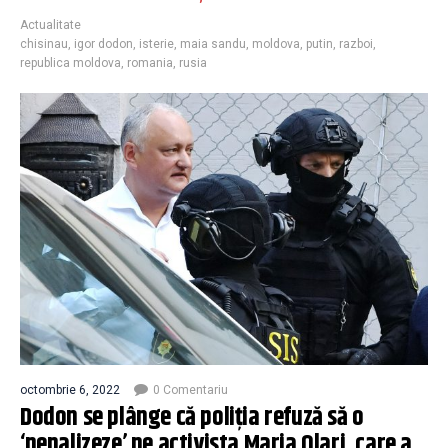
Actualitate
chisinau
,
igor dodon
,
isterie
,
maia sandu
,
moldova
,
putin
,
razboi
,
republica moldova
,
romania
,
rusia
octombrie 6, 2022
0 Comentariu
Dodon se plânge că poliția refuză să o
‘penalizeze’ pe activista Maria Olari, care a