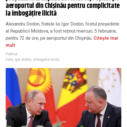
aeroportul din Chişinău pentru complicitate
la îmbogățire ilicită
Alexandru Dodon, fratele lui Igor Dodon, fostul președinte
al Republicii Moldova, a fost reținut miercuri, 5 februarie,
pentru 72 de ore, pe aeroportul din Chişinău.
Citește mai
mult
Politică
frate
,
igor dodon
,
imbogatire ilicita