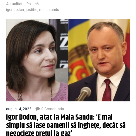
Actualitate
,
Politică
igor dodon
,
justitie
,
maia sandu
august 4, 2022
0 Comentariu
Igor Dodon, atac la Maia Sandu: ‘E mai
simplu să lase oamenii să înghețe, decât să
negocieze prețul la gaz’