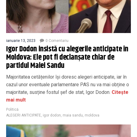
ianuarie 13, 2023
0 Comentariu
Igor Dodon insistă cu alegerile anticipate în
Moldova: Ele pot fi declanșate chiar de
partidul Maiei Sandu
Majoritatea cetățenilor își doresc alegeri anticipate, iar în
cazul unor eventuale parlamentare PAS nu va mai obține o
majoritate, susține fostul șef de stat, Igor Dodon.
Citește
mai mult
Politică
ALEGERI ANTICIPATE
,
igor dodon
,
maia sandu
,
moldova