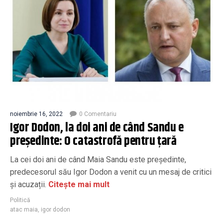
noiembrie 16, 2022
0 Comentariu
Igor Dodon, la doi ani de când Sandu e
președinte: O catastrofă pentru țară
La cei doi ani de când Maia Sandu este președinte,
predecesorul său Igor Dodon a venit cu un mesaj de critici
și acuzații.
Citește mai mult
Politică
atac maia
,
igor dodon