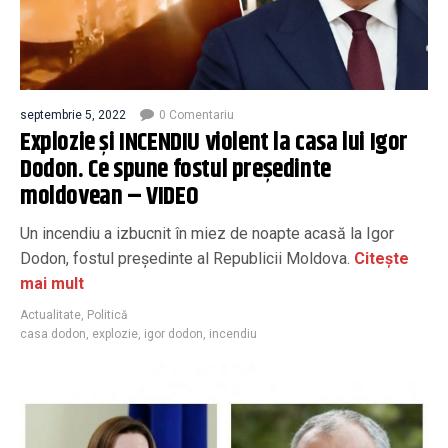
septembrie 5, 2022
0 Comentariu
Explozie și INCENDIU violent la casa lui Igor
Dodon. Ce spune fostul președinte
moldovean – VIDEO
Un incendiu a izbucnit în miez de noapte acasă la Igor
Dodon, fostul președinte al Republicii Moldova.
Citește
mai mult
Actualitate
,
Politică
casa dodon
,
explozie
,
igor dodon
,
incendiu