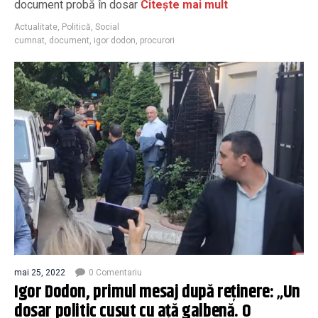
document probă în dosar
Citește mai mult
Actualitate
,
Politică
,
Social
cumnat
,
document
,
igor dodon
,
procurori
mai 25, 2022
0 Comentariu
Igor Dodon, primul mesaj după reținere: „Un
dosar politic cusut cu aţă galbenă. O