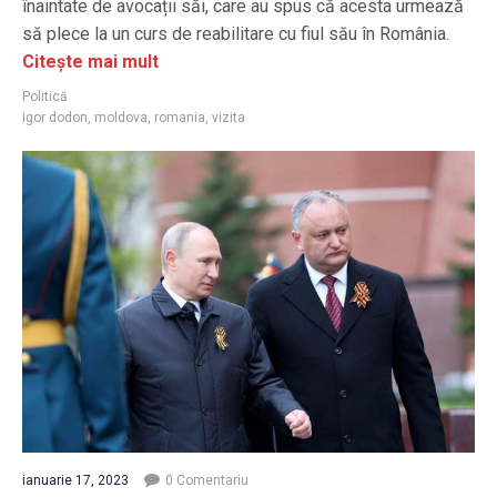
înaintate de avocații săi, care au spus că acesta urmează
să plece la un curs de reabilitare cu fiul său în România.
Citește mai mult
Politică
igor dodon
,
moldova
,
romania
,
vizita
ianuarie 17, 2023
0 Comentariu