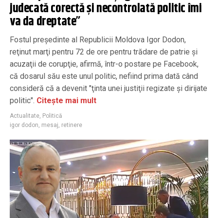
judecată corectă şi necontrolată politic îmi
va da dreptate”
Fostul preşedinte al Republicii Moldova Igor Dodon,
reţinut marţi pentru 72 de ore pentru trădare de patrie şi
acuzaţii de corupţie, afirmă, într-o postare pe Facebook,
că dosarul său este unul politic, nefiind prima dată când
consideră că a devenit "ţinta unei justiţii regizate şi dirijate
politic".
Citește mai mult
Actualitate
,
Politică
igor dodon
,
mesaj
,
retinere