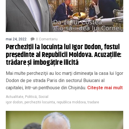
mai 24, 2022
0 Comentariu
Percheziţii la locuinţa lui Igor Dodon, fostul
preşedinte al Republicii Moldova. Acuzațiile:
trădare și îmbogățire ilicită
Mai multe percheziţii au loc marţi dimineaţa la casa lui Igor
Dodon de pe strada Paris din sectorul Buiucani al
capitalei, într-un penthouse din Chişinău.
Citește mai mult
Actualitate
,
Politică
,
Social
igor dodon
,
perchezitii locuinta
,
republica moldova
,
tradare