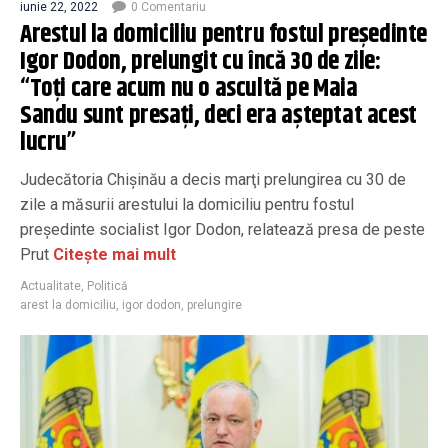
iunie 22, 2022
0 Comentariu
Arestul la domiciliu pentru fostul preşedinte
Igor Dodon, prelungit cu încă 30 de zile:
“Toţi care acum nu o ascultă pe Maia
Sandu sunt presaţi, deci era aşteptat acest
lucru”
Judecătoria Chişinău a decis marţi prelungirea cu 30 de
zile a măsurii arestului la domiciliu pentru fostul
preşedinte socialist Igor Dodon, relatează presa de peste
Prut
Citește mai mult
Actualitate
,
Politică
arest la domiciliu
,
igor dodon
,
prelungire