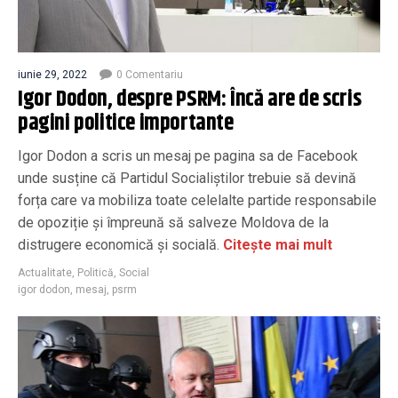
iunie 29, 2022
0 Comentariu
Igor Dodon, despre PSRM: Încă are de scris
pagini politice importante
Igor Dodon a scris un mesaj pe pagina sa de Facebook
unde susține că Partidul Socialiștilor trebuie să devină
forța care va mobiliza toate celelalte partide responsabile
de opoziție și împreună să salveze Moldova de la
distrugere economică și socială.
Citește mai mult
Actualitate
,
Politică
,
Social
igor dodon
,
mesaj
,
psrm