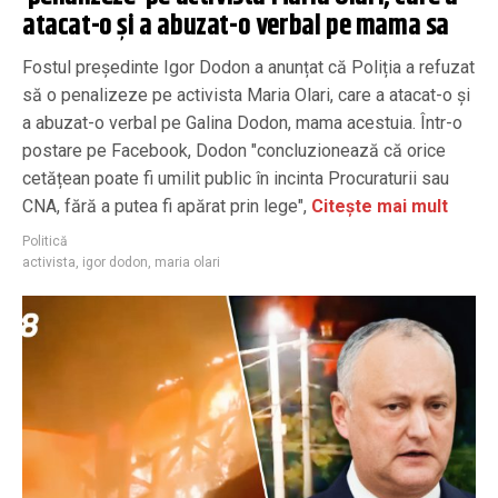
atacat-o și a abuzat-o verbal pe mama sa
Fostul președinte Igor Dodon a anunțat că Poliția a refuzat
să o penalizeze pe activista Maria Olari, care a atacat-o și
a abuzat-o verbal pe Galina Dodon, mama acestuia. Într-o
postare pe Facebook, Dodon "concluzionează că orice
cetățean poate fi umilit public în incinta Procuraturii sau
CNA, fără a putea fi apărat prin lege",
Citește mai mult
Politică
activista
,
igor dodon
,
maria olari