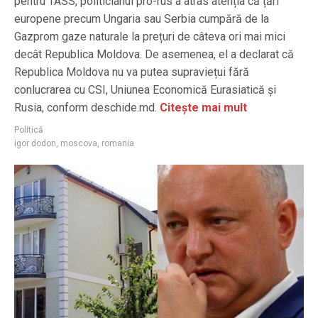
pentru TASS, politicianul pro-rus a atras atenția că țări
europene precum Ungaria sau Serbia cumpără de la
Gazprom gaze naturale la prețuri de câteva ori mai mici
decât Republica Moldova. De asemenea, el a declarat că
Republica Moldova nu va putea supraviețui fără
conlucrarea cu CSI, Uniunea Economică Eurasiatică și
Rusia, conform deschide.md.
Citește mai mult
Politică
igor dodon
,
moscova
,
romania