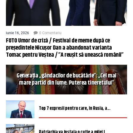
iunie 16, 2026
0 Comentariu
FOTO Umor de criză / Festival de meme după ce
președintele Nicușor Dan a abandonat varianta
Tomac pentru Veștea / ”A reușit să unească românii”
Generația „gândacilor de bucătărie”: „Cel mai
mare partid din lume. Puterea tineretului”
Top 7 expresii pentru care, în Rusia, a...
Patriarhia va instala o cutie a milei î...