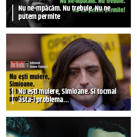
Nu ne-mpăcăm. Nu trebuie. Nu ne
putem permite
Nu ești muiere, Simioane. Și tocmai
asta-i problema…