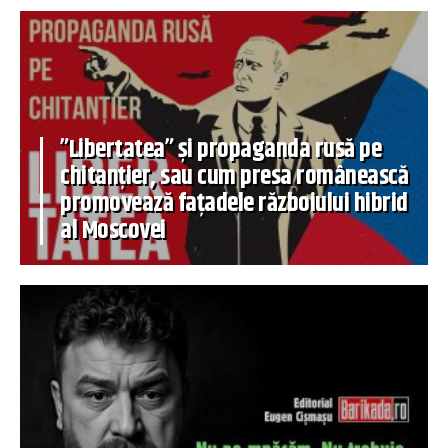
”Libertatea” și propaganda rusă pe
chitanțier, sau cum presa românească
promovează fațadele războiului hibrid
al Moscovei