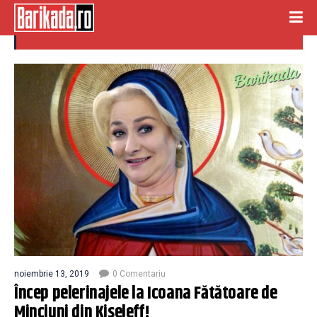
icoana fatatoare de minciuni
noiembrie 13, 2019
0 Comentariu
Încep pelerinajele la Icoana Fătătoare de
Minciuni din Kiseleff!