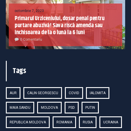
octombrie 7, 2023
Primarul Urziceniului, dosar penal pentru
purtare abuzivă! Sava riscă amenda sau
închisoarea de la o lună la 6 luni
0 Comentariu
Tags
AUR
CALIN GEORGESCU
COVID
IALOMITA
MAIA SANDU
MOLDOVA
PSD
PUTIN
REPUBLICA MOLDOVA
ROMANIA
RUSIA
UCRAINA