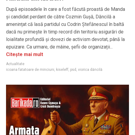
După episoadele în care a fost făcută proastă de Manda
și candidat perdant de către Cozmin Gușă, Dăncilă a
amenințat că lasă partidul cu Codrin Ștefănescul în baltă
dacă nu primește în timp record din teritoriu asigurări de
loialitate profundă și dovezi de activism devotat, până la
epuizare. Ca urmare, de mâine, șefii de organizații...
Citește mai mult
Actualitate
icoana fatatoare de minciuni
,
kiseleff
,
psd
,
viorica dăncilă