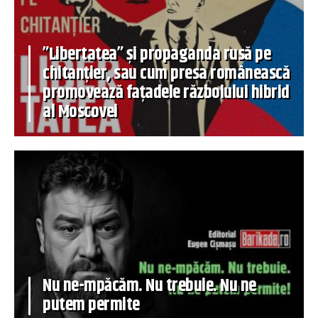
”Libertatea” și propaganda rusă pe
chitanțier, sau cum presa românească
promovează fațadele războiului hibrid
al Moscovei
Nu ne-mpăcăm. Nu trebuie. Nu ne
putem permite