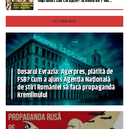
Împrumut sau corupție? Schema de 7 mil...
VEZI MAI MULT
Dosarul Evrazia: Agerpres, plătită de
FSB? Cum a ajuns Agenția Națională
de știri României să facă propagandă
Kremlinului