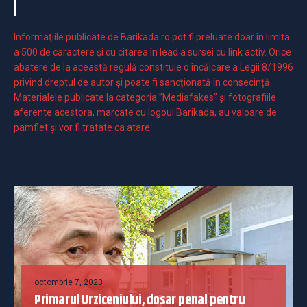
Informaţiile publicate de Barikada.ro pot fi preluate doar în limita
a 500 de caractere şi cu citarea în lead a sursei cu link activ. Orice
abatere de la această regulă constituie o încălcare a Legii 8/1996
privind dreptul de autor și poate fi sancționată în consecință.
Materialele publicate la categoria ”Mediafakes” și fotografiile
aferente acestora, marcate cu logoul Barikada, au valoare de
pamflet și vor fi tratate ca atare.
octombrie 7, 2023
Primarul Urziceniului, dosar penal pentru