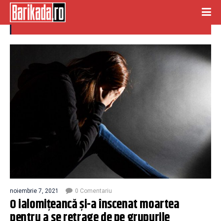
ialomiteanca
noiembrie 7, 2021
0 Comentariu
O ialomițeancă și-a înscenat moartea
pentru a se retrage de pe grupurile