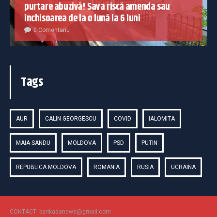
purtare abuzivă! Sava riscă amenda sau
închisoarea de la o lună la 6 luni
0 Comentariu
Tags
AUR
CALIN GEORGESCU
COVID
IALOMITA
MAIA SANDU
MOLDOVA
PSD
PUTIN
REPUBLICA MOLDOVA
ROMANIA
RUSIA
UCRAINA
CONTACT: barikadanews@gmail.com