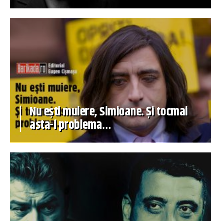
Nu ești muiere, Simioane. Și tocmai
asta-i problema…