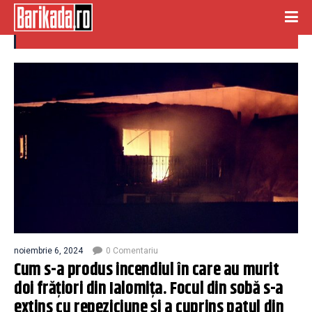
ialomita incendiu
noiembrie 6, 2024
0 Comentariu
Cum s-a produs incendiul în care au murit
doi frăţiori din Ialomiţa. Focul din sobă s-a
extins cu repeziciune şi a cuprins patul din