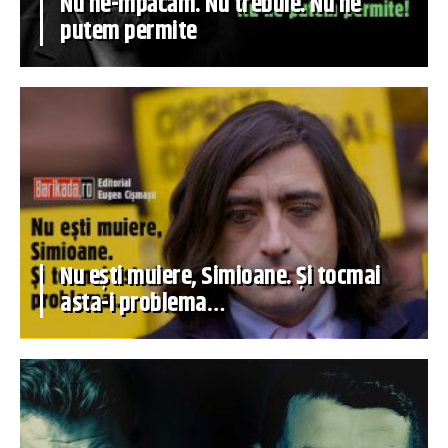
Nu ne-mpăcăm. Nu trebuie. Nu ne
putem permite
Nu ești muiere, Simioane. Și tocmai
asta-i problema…