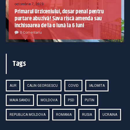
octombrie 7, 2023
Primarul Urziceniului, dosar penal pentru
purtare abuzivă! Sava riscă amenda sau
închisoarea de la o lună la 6 luni
0 Comentariu
Tags
AUR
CALIN GEORGESCU
COVID
IALOMITA
MAIA SANDU
MOLDOVA
PSD
PUTIN
REPUBLICA MOLDOVA
ROMANIA
RUSIA
UCRAINA