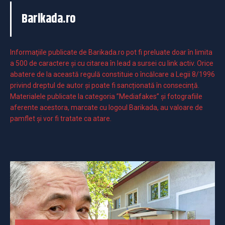
Barikada.ro
Informaţiile publicate de Barikada.ro pot fi preluate doar în limita
a 500 de caractere şi cu citarea în lead a sursei cu link activ. Orice
abatere de la această regulă constituie o încălcare a Legii 8/1996
privind dreptul de autor și poate fi sancționată în consecință.
Materialele publicate la categoria ”Mediafakes” și fotografiile
aferente acestora, marcate cu logoul Barikada, au valoare de
pamflet și vor fi tratate ca atare.