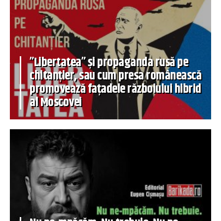
”Libertatea” și propaganda rusă pe
chitanțier, sau cum presa românească
promovează fațadele războiului hibrid
al Moscovei