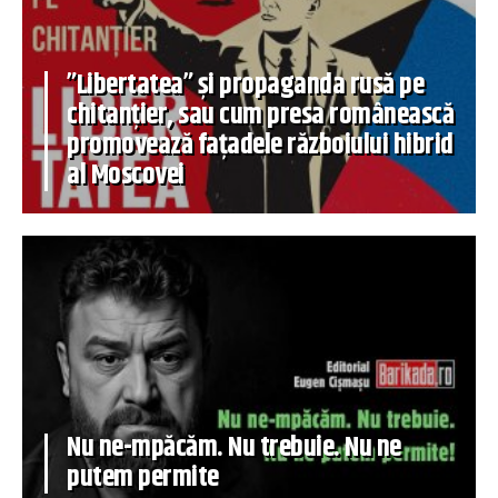
”Libertatea” și propaganda rusă pe
chitanțier, sau cum presa românească
promovează fațadele războiului hibrid
al Moscovei
Nu ne-mpăcăm. Nu trebuie. Nu ne
putem permite