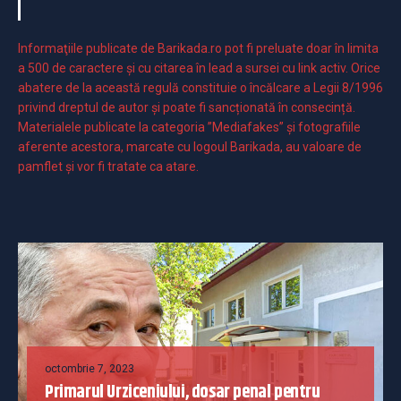
Informaţiile publicate de Barikada.ro pot fi preluate doar în limita
a 500 de caractere şi cu citarea în lead a sursei cu link activ. Orice
abatere de la această regulă constituie o încălcare a Legii 8/1996
privind dreptul de autor și poate fi sancționată în consecință.
Materialele publicate la categoria ”Mediafakes” și fotografiile
aferente acestora, marcate cu logoul Barikada, au valoare de
pamflet și vor fi tratate ca atare.
octombrie 7, 2023
Primarul Urziceniului, dosar penal pentru