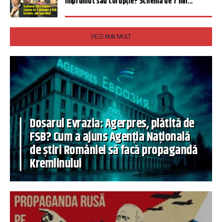
Împrumut sau corupție? Schema de 7 mil...
VEZI MAI MULT
Dosarul Evrazia: Agerpres, plătită de
FSB? Cum a ajuns Agenția Națională
de știri României să facă propagandă
Kremlinului