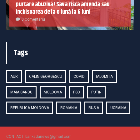
purtare abuzivă! Sava riscă amenda sau
închisoarea de la o lună la 6 luni
0 Comentariu
Tags
AUR
CALIN GEORGESCU
COVID
IALOMITA
MAIA SANDU
MOLDOVA
PSD
PUTIN
REPUBLICA MOLDOVA
ROMANIA
RUSIA
UCRAINA
CONTACT: barikadanews@gmail.com