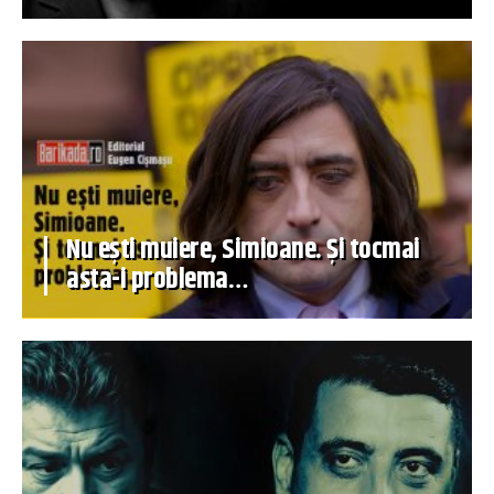
Nu ești muiere, Simioane. Și tocmai
asta-i problema…