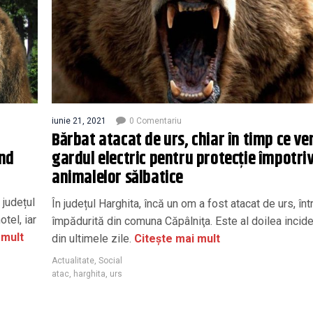
iunie 21, 2021
0 Comentariu
Bărbat atacat de urs, chiar în timp ce ver
end
gardul electric pentru protecţie împotri
animalelor sălbatice
 județul
În județul Harghita, încă un om a fost atacat de urs, în
otel, iar
împădurită din comuna Căpâlniţa. Este al doilea incide
 mult
din ultimele zile.
Citește mai mult
Actualitate
,
Social
atac
,
harghita
,
urs