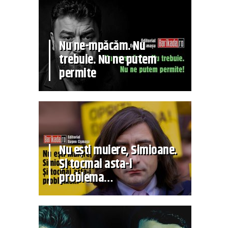
Nu ne-mpăcăm. Nu
trebuie. Nu ne putem
permite
Nu ești muiere, Simioane.
Și tocmai asta-i
problema…