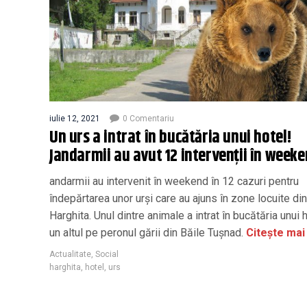
iulie 12, 2021
0 Comentariu
Un urs a intrat în bucătăria unui hotel!
Jandarmii au avut 12 intervenții în week
andarmii au intervenit în weekend în 12 cazuri pentru
îndepărtarea unor urși care au ajuns în zone locuite din
Harghita. Unul dintre animale a intrat în bucătăria unui h
un altul pe peronul gării din Băile Tușnad.
Citește mai
Actualitate
,
Social
harghita
,
hotel
,
urs