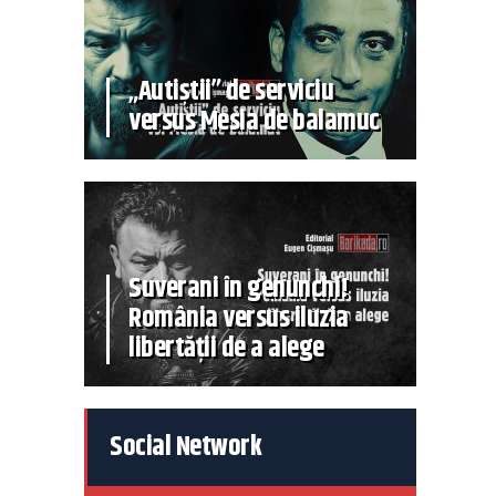
„Autiștii” de serviciu
versus Mesia de balamuc
Suverani în genunchi!
România versus iluzia
libertății de a alege
Social Network