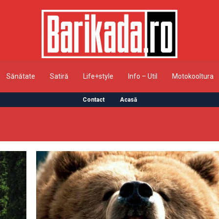
Sănătate
Satiră
Life+style
Info – Util
Motokooltura
Contact
Acasă