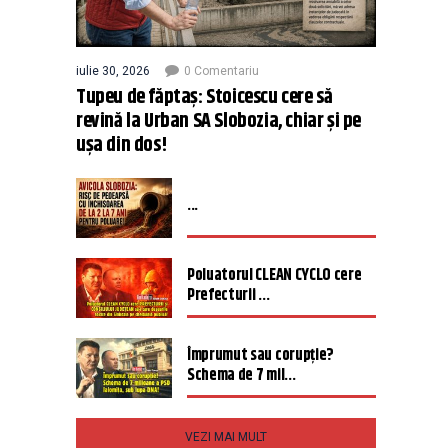
iulie 30, 2026
0 Comentariu
Tupeu de făptaș: Stoicescu cere să
revină la Urban SA Slobozia, chiar și pe
ușa din dos!
...
Poluatorul CLEAN CYCLO cere
Prefecturii ...
Împrumut sau corupție?
Schema de 7 mil...
VEZI MAI MULT