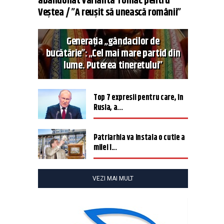
abandonat varianta Tomac pentru
Veștea / ”A reușit să unească românii”
Generația „gândacilor de
bucătărie”: „Cel mai mare partid din
lume. Puterea tineretului”
Top 7 expresii pentru care, în
Rusia, a...
Patriarhia va instala o cutie a
milei î...
VEZI MAI MULT