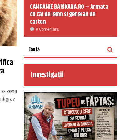
CAMPANIE BARIKADA.RO – Armata
cu cai de lemn și generali de
carton
0 Comentariu
ifica
va
Investigații
tr-o zona
nt grav