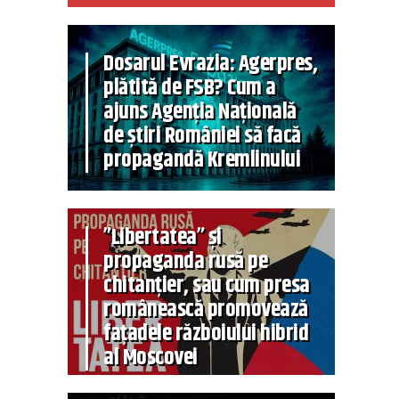
Dosarul Evrazia: Agerpres,
plătită de FSB? Cum a
ajuns Agenția Națională
de știri României să facă
propagandă Kremlinului
”Libertatea” și
propaganda rusă pe
chitanțier, sau cum presa
românească promovează
fațadele războiului hibrid
al Moscovei