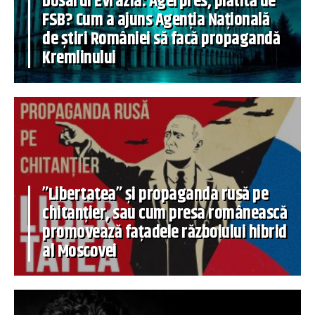
Dosarul Evrazia: Agerpres, plătită de
FSB? Cum a ajuns Agenția Națională
de știri României să facă propagandă
Kremlinului
”Libertatea” și propaganda rusă pe
chitanțier, sau cum presa românească
promovează fațadele războiului hibrid
al Moscovei