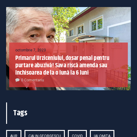
octombrie 7, 2023
Primarul Urziceniului, dosar penal pentru
purtare abuzivă! Sava riscă amenda sau
închisoarea de la o lună la 6 luni
0 Comentariu
Tags
AUR
CALIN GEORGESCU
COVID
IALOMITA