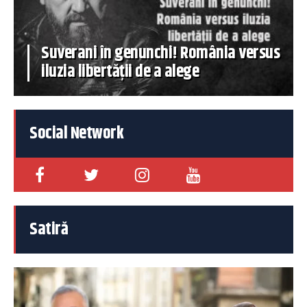
Suverani în genunchi! România versus
iluzia libertății de a alege
Social Network
Satiră