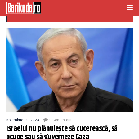
gaza
noiembrie 10, 2023
0 Comentariu
Israelul nu plănuieşte să cucerească, să
ocupe sau să guverneze Gaza