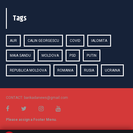
Tags
AUR
CALIN GEORGESCU
COVID
IALOMITA
MAIA SANDU
MOLDOVA
PSD
PUTIN
REPUBLICA MOLDOVA
ROMANIA
RUSIA
UCRAINA
CONTACT: barikadanews@gmail.com
Please assign a Footer Menu.