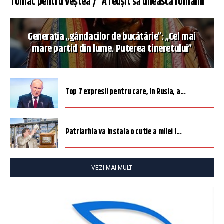
Tomac pentru Veștea / ”A reușit să unească românii”
Generația „gândacilor de bucătărie”: „Cel mai
mare partid din lume. Puterea tineretului”
Top 7 expresii pentru care, în Rusia, a...
Patriarhia va instala o cutie a milei î...
VEZI MAI MULT