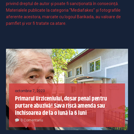
privind dreptul de autor și poate fi sancționată în consecință.
Materialele publicate la categoria ”Mediafakes” și fotografiile
aferente acestora, marcate cu logoul Barikada, au valoare de
pamflet și vor fi tratate ca atare.
octombrie 7, 2023
Primarul Urziceniului, dosar penal pentru
purtare abuzivă! Sava riscă amenda sau
închisoarea de la o lună la 6 luni
0 Comentariu