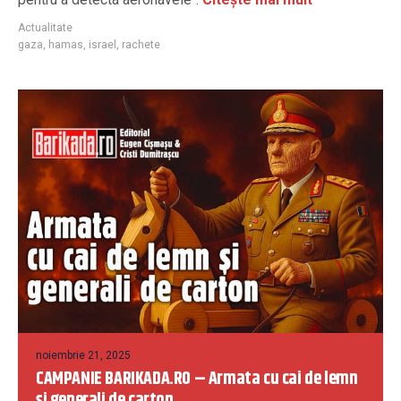
Actualitate
gaza
,
hamas
,
israel
,
rachete
noiembrie 21, 2025
CAMPANIE BARIKADA.RO – Armata cu cai de lemn
și generali de carton