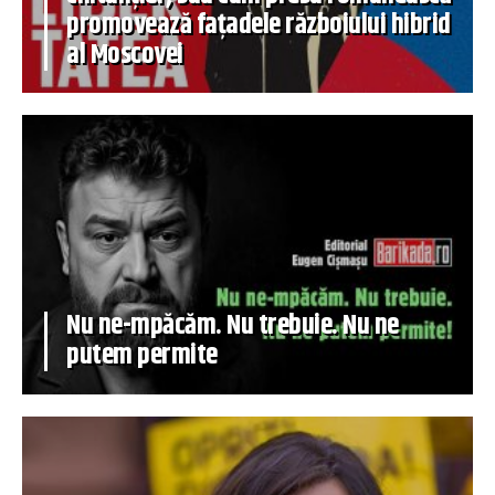
promovează fațadele războiului hibrid
al Moscovei
Nu ne-mpăcăm. Nu trebuie. Nu ne
putem permite