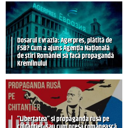
Dosarul Evrazia: Agerpres, plătită de
FSB? Cum a ajuns Agenția Națională
de știri României să facă propagandă
Kremlinului
”Libertatea” și propaganda rusă pe
chitanțier, sau cum presa românească