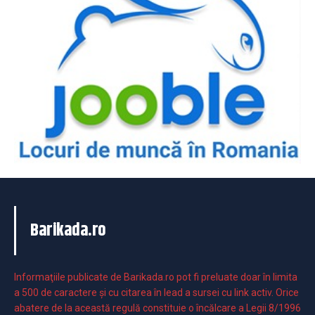
Barikada.ro
Informaţiile publicate de Barikada.ro pot fi preluate doar în limita
a 500 de caractere şi cu citarea în lead a sursei cu link activ. Orice
abatere de la această regulă constituie o încălcare a Legii 8/1996