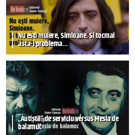
Nu ești muiere, Simioane. Și tocmai
asta-i problema…
„Autiștii” de serviciu versus Mesia de
balamuc