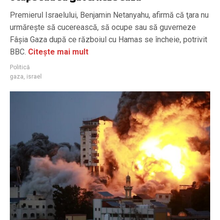
Premierul Israelului, Benjamin Netanyahu, afirmă că ţara nu
urmăreşte să cucerească, să ocupe sau să guverneze
Fâşia Gaza după ce războiul cu Hamas se încheie, potrivit
BBC.
Citește mai mult
Politică
gaza
,
israel