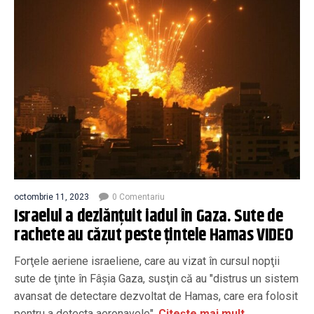
octombrie 11, 2023
0 Comentariu
Israelul a dezlănțuit iadul în Gaza. Sute de
rachete au căzut peste țintele Hamas VIDEO
Forţele aeriene israeliene, care au vizat în cursul nopţii
sute de ţinte în Fâşia Gaza, susţin că au "distrus un sistem
avansat de detectare dezvoltat de Hamas, care era folosit
pentru a detecta aeronavele".
Citește mai mult