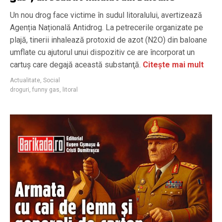
Un nou drog face victime în sudul litoralului, avertizează
Agenția Națională Antidrog. La petrecerile organizate pe
plajă, tinerii inhalează protoxid de azot (N2O) din baloane
umflate cu ajutorul unui dispozitiv ce are încorporat un
cartuş care degajă această substanţă.
Citește mai mult
Actualitate
,
Social
droguri
,
funny gas
,
litoral