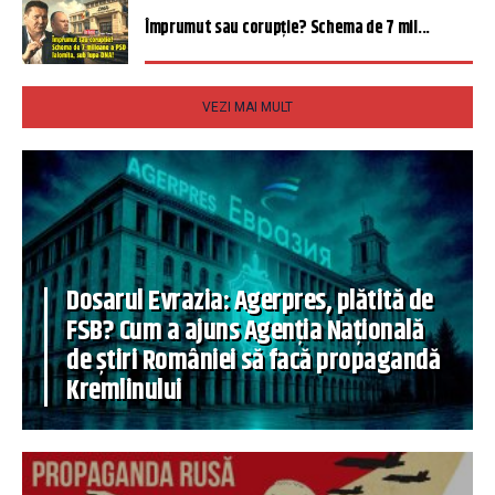
Împrumut sau corupție? Schema de 7 mil...
VEZI MAI MULT
Dosarul Evrazia: Agerpres, plătită de
FSB? Cum a ajuns Agenția Națională
de știri României să facă propagandă
Kremlinului