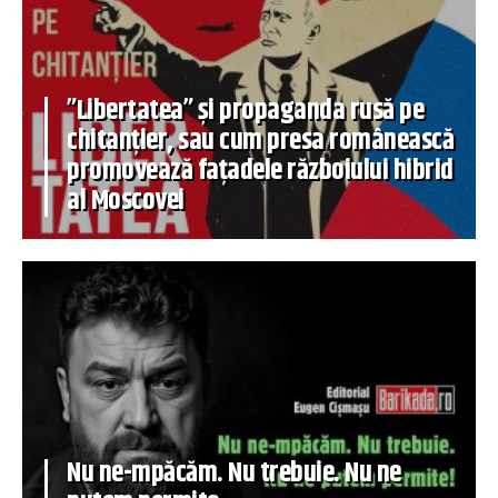
”Libertatea” și propaganda rusă pe
chitanțier, sau cum presa românească
promovează fațadele războiului hibrid
al Moscovei
Nu ne-mpăcăm. Nu trebuie. Nu ne