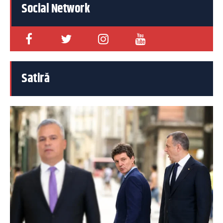
Social Network
Satiră