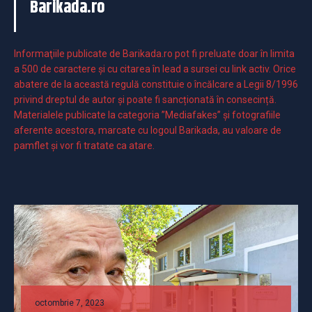
Barikada.ro
Informaţiile publicate de Barikada.ro pot fi preluate doar în limita
a 500 de caractere şi cu citarea în lead a sursei cu link activ. Orice
abatere de la această regulă constituie o încălcare a Legii 8/1996
privind dreptul de autor și poate fi sancționată în consecință.
Materialele publicate la categoria ”Mediafakes” și fotografiile
aferente acestora, marcate cu logoul Barikada, au valoare de
pamflet și vor fi tratate ca atare.
octombrie 7, 2023