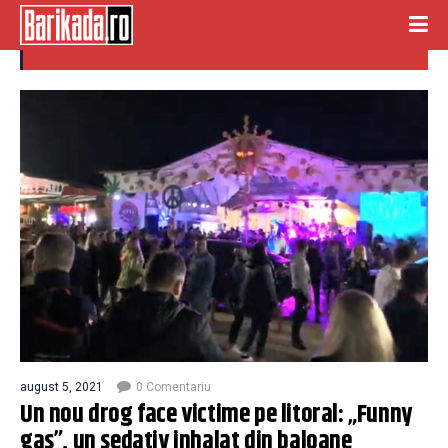
funny gas
august 5, 2021
0 Comentariu
Un nou drog face victime pe litoral: „Funny
gas”, un sedativ inhalat din baloane