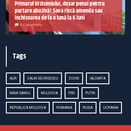
Primarul Urziceniului, dosar penal pentru
purtare abuzivă! Sava riscă amenda sau
închisoarea de la o lună la 6 luni
0 Comentariu
Tags
AUR
CALIN GEORGESCU
COVID
IALOMITA
MAIA SANDU
MOLDOVA
PSD
PUTIN
REPUBLICA MOLDOVA
ROMANIA
RUSIA
UCRAINA