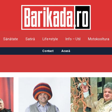
Sănătate
Satiră
Life+style
Info – Util
Motokooltura
Contact
Acasă