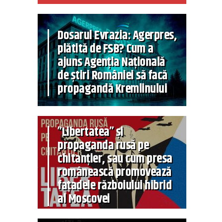
Dosarul Evrazia: Agerpres,
plătită de FSB? Cum a
ajuns Agenția Națională
de știri României să facă
propagandă Kremlinului
”Libertatea” și
propaganda rusă pe
chitanțier, sau cum presa
românească promovează
fațadele războiului hibrid
al Moscovei