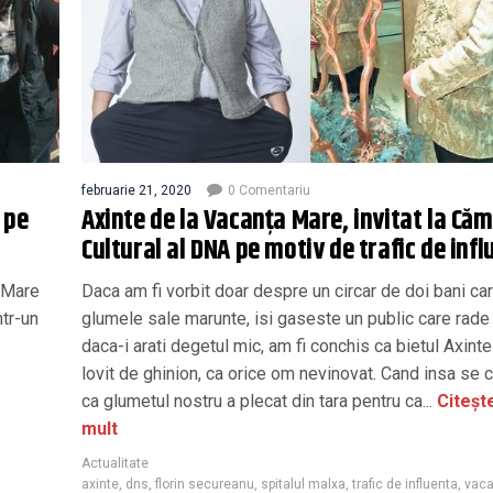
februarie 21, 2020
0 Comentariu
 pe
Axinte de la Vacanța Mare, invitat la Căm
Cultural al DNA pe motiv de trafic de infl
u-Mare
Daca am fi vorbit doar despre un circar de doi bani car
ntr-un
glumele sale marunte, isi gaseste un public care rade
daca-i arati degetul mic, am fi conchis ca bietul Axinte
lovit de ghinion, ca orice om nevinovat. Cand insa se
ca glumetul nostru a plecat din tara pentru ca...
Citeșt
mult
Actualitate
axinte
,
dns
,
florin secureanu
,
spitalul malxa
,
trafic de influenta
,
vaca