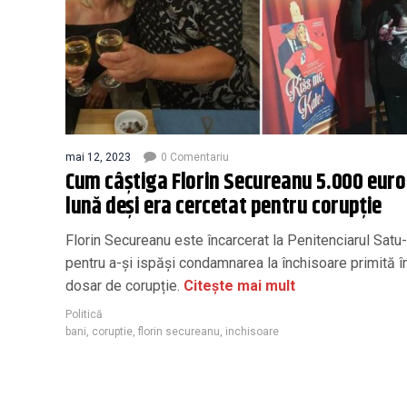
mai 12, 2023
0 Comentariu
Cum câștiga Florin Secureanu 5.000 euro
lună deși era cercetat pentru corupție
Florin Secureanu este încarcerat la Penitenciarul Sat
pentru a-și ispăși condamnarea la închisoare primită î
dosar de corupție.
Citește mai mult
Politică
bani
,
coruptie
,
florin secureanu
,
inchisoare