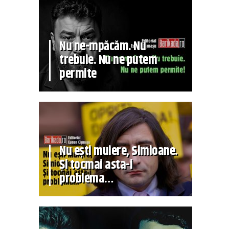
Nu ne-mpăcăm. Nu
trebuie. Nu ne putem
permite
Nu ești muiere, Simioane.
Și tocmai asta-i
problema…