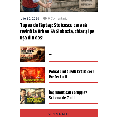
iulie 30, 2026
0 Comentariu
Tupeu de făptaș: Stoicescu cere să
revină la Urban SA Slobozia, chiar și pe
ușa din dos!
...
Poluatorul CLEAN CYCLO cere
Prefecturii ...
Împrumut sau corupție?
Schema de 7 mil...
VEZI MAI MULT