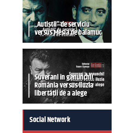
„Autiștii” de serviciu
versus Mesia de balamuc
Suverani în genunchi!
România versus iluzia
libertății de a alege
Social Network