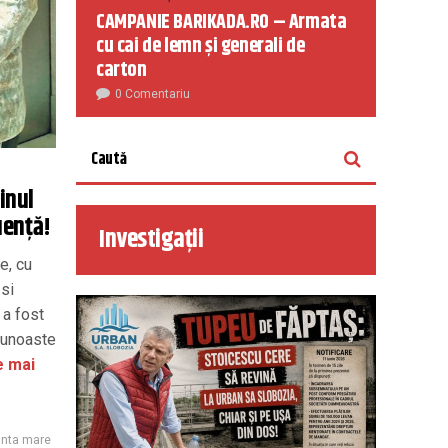
CAMPANIE BARIKADA.RO – Armata
cu cai de lemn și generali de
carton
0 Comentariu
inul
uență!
Investigații
e, cu
 si
 a fost
 cunoaste
e mai
nta mare