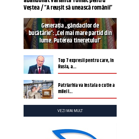
abandonat varianta Tomac pentru
Veștea / ”A reușit să unească românii”
Generația „gândacilor de
bucătărie”: „Cel mai mare partid din
lume. Puterea tineretului”
Top 7 expresii pentru care, în
Rusia, a...
Patriarhia va instala o cutie a
milei î...
VEZI MAI MULT