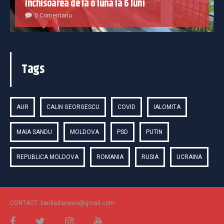
închisoarea de la o lună la 6 luni
0 Comentariu
Tags
AUR
CALIN GEORGESCU
COVID
IALOMITA
MAIA SANDU
MOLDOVA
PSD
PUTIN
REPUBLICA MOLDOVA
ROMANIA
RUSIA
UCRAINA
CONTACT: barikadanews@gmail.com