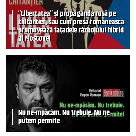
”Libertatea” și propaganda rusă pe
chitanțier, sau cum presa românească
promovează fațadele războiului hibrid
al Moscovei
Nu ne-mpăcăm. Nu trebuie. Nu ne
putem permite