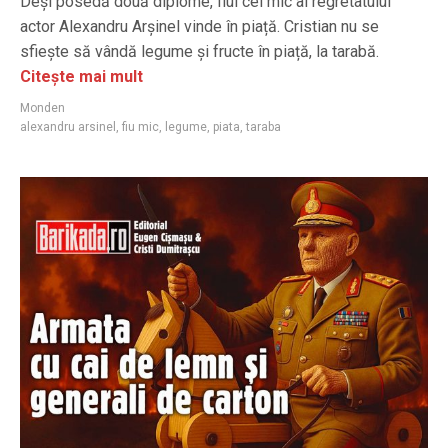
Deși posedă două diplome, fiul cel mic al regretatului
actor Alexandru Arșinel vinde în piață. Cristian nu se
sfiește să vândă legume și fructe în piață, la tarabă.
Citește mai mult
Monden
alexandru arsinel
,
fiu mic
,
legume
,
piata
,
taraba