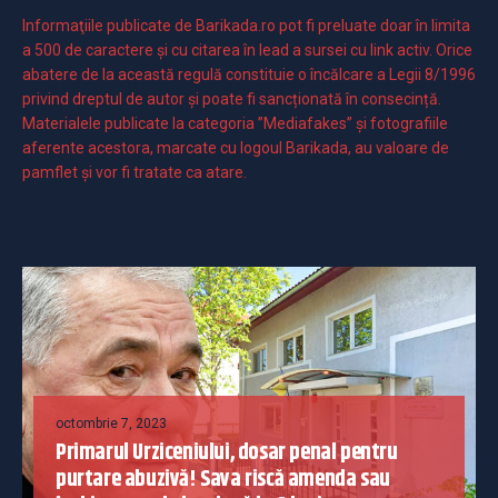
Informaţiile publicate de Barikada.ro pot fi preluate doar în limita
a 500 de caractere şi cu citarea în lead a sursei cu link activ. Orice
abatere de la această regulă constituie o încălcare a Legii 8/1996
privind dreptul de autor și poate fi sancționată în consecință.
Materialele publicate la categoria ”Mediafakes” și fotografiile
aferente acestora, marcate cu logoul Barikada, au valoare de
pamflet și vor fi tratate ca atare.
octombrie 7, 2023
Primarul Urziceniului, dosar penal pentru
purtare abuzivă! Sava riscă amenda sau