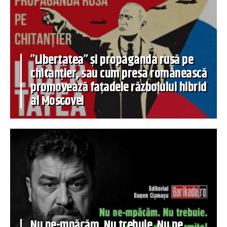
”Libertatea” și propaganda rusă pe
chitanțier, sau cum presa românească
promovează fațadele războiului hibrid
al Moscovei
Nu ne-mpăcăm. Nu trebuie. Nu ne