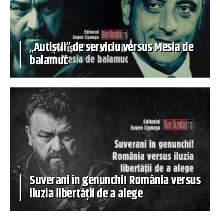
„Autiștii” de serviciu versus Mesia de
balamuc
Suverani în genunchi! România versus
iluzia libertății de a alege