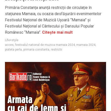
Primăria Constanța anunță restricții de circulație în
stațiunea Mamaia, cu ocazia desfășurării evenimentelor
Festivalul Național de Muzică Ușoară “Mamaia” și
Festivalul Național al Cântecului și Dansului Popular
Românesc “Mamaia”.
Citește mai mult
Life+style
acces
,
festivalul national de muzica mamaia 2024
,
mamaia 2024
,
piateta perla
,
primaria constanta
,
restrictii