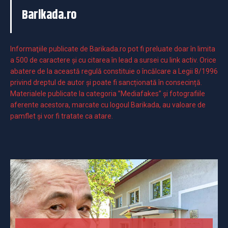
Barikada.ro
Informaţiile publicate de Barikada.ro pot fi preluate doar în limita
a 500 de caractere şi cu citarea în lead a sursei cu link activ. Orice
abatere de la această regulă constituie o încălcare a Legii 8/1996
privind dreptul de autor și poate fi sancționată în consecință.
Materialele publicate la categoria ”Mediafakes” și fotografiile
aferente acestora, marcate cu logoul Barikada, au valoare de
pamflet și vor fi tratate ca atare.