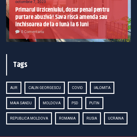
octombrie 7, 2023
Primarul Urziceniului, dosar penal pentru
purtare abuzivă! Sava riscă amenda sau
închisoarea de la o lună la 6 luni
0 Comentariu
Tags
AUR
CALIN GEORGESCU
COVID
IALOMITA
MAIA SANDU
MOLDOVA
PSD
PUTIN
REPUBLICA MOLDOVA
ROMANIA
RUSIA
UCRAINA