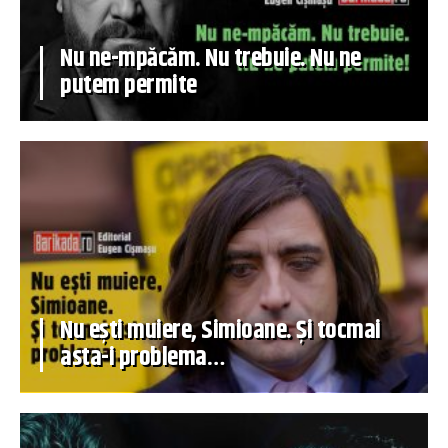
Nu ne-mpăcăm. Nu trebuie. Nu ne
putem permite
Nu ești muiere, Simioane. Și tocmai
asta-i problema…