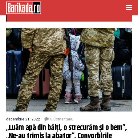
familii
decembrie 21, 2022
0 Comentariu
„Luăm apă din bălţi, o strecurăm şi o bem”,
„Ne-au trimis la abator”. Convorbirile