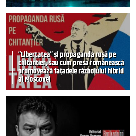
”Libertatea” și propaganda rusă pe
chitanțier, sau cum presa românească
promovează fațadele războiului hibrid
al Moscovei