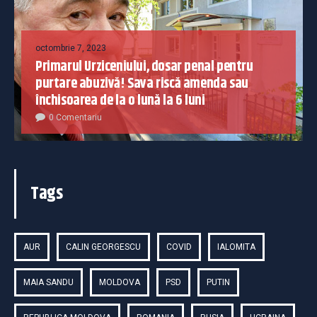
octombrie 7, 2023
Primarul Urziceniului, dosar penal pentru
purtare abuzivă! Sava riscă amenda sau
închisoarea de la o lună la 6 luni
0 Comentariu
Tags
AUR
CALIN GEORGESCU
COVID
IALOMITA
MAIA SANDU
MOLDOVA
PSD
PUTIN