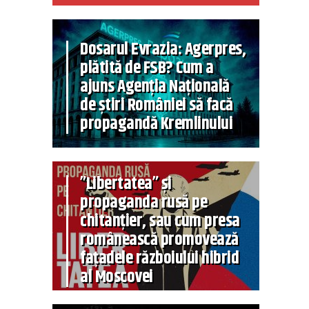
Dosarul Evrazia: Agerpres,
plătită de FSB? Cum a
ajuns Agenția Națională
de știri României să facă
propagandă Kremlinului
”Libertatea” și
propaganda rusă pe
chitanțier, sau cum presa
românească promovează
fațadele războiului hibrid
al Moscovei