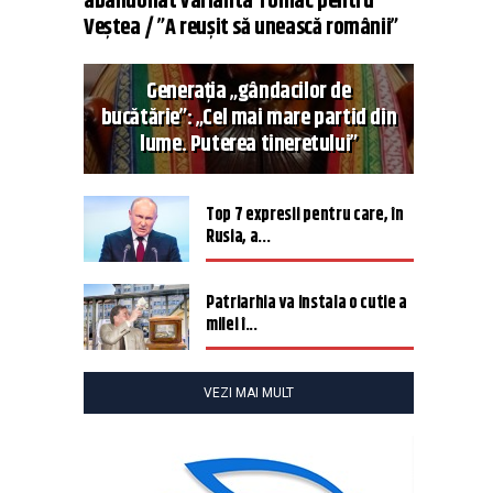
abandonat varianta Tomac pentru
Veștea / ”A reușit să unească românii”
Generația „gândacilor de
bucătărie”: „Cel mai mare partid din
lume. Puterea tineretului”
Top 7 expresii pentru care, în
Rusia, a...
Patriarhia va instala o cutie a
milei î...
VEZI MAI MULT