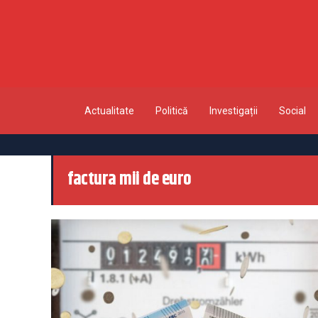
Actualitate
Politică
Investigații
Social
factura mii de euro