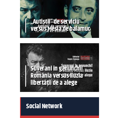
„Autiștii” de serviciu
versus Mesia de balamuc
Suverani în genunchi!
România versus iluzia
libertății de a alege
Social Network