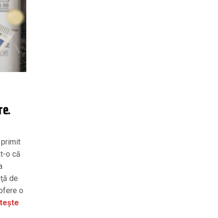
re.
 primit
at-o că
a
nţă de
ofere o
tește