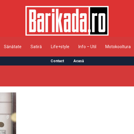
Sănătate
Satiră
Life+style
Info – Util
Motokooltura
Contact
Acasă