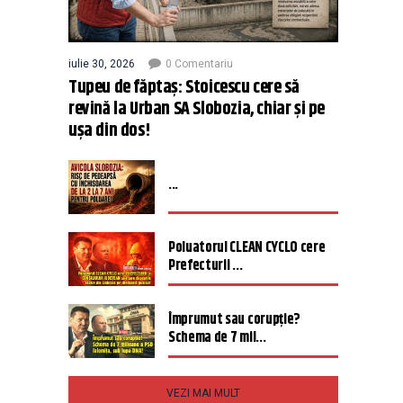
iulie 30, 2026
0 Comentariu
Tupeu de făptaș: Stoicescu cere să
revină la Urban SA Slobozia, chiar și pe
ușa din dos!
...
Poluatorul CLEAN CYCLO cere
Prefecturii ...
Împrumut sau corupție?
Schema de 7 mil...
VEZI MAI MULT