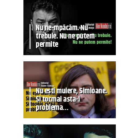
Nu ne-mpăcăm. Nu
trebuie. Nu ne putem
permite
Nu ești muiere, Simioane.
Și tocmai asta-i
problema…