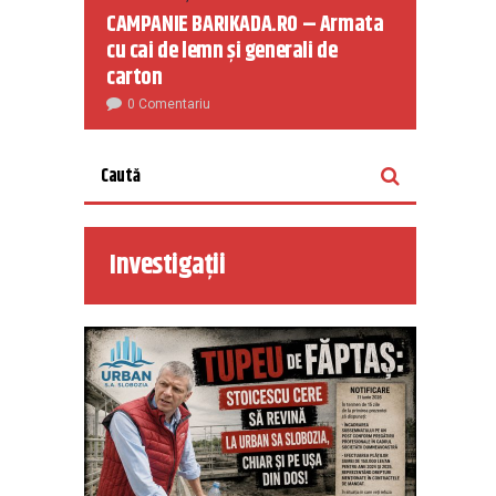
CAMPANIE BARIKADA.RO – Armata
cu cai de lemn și generali de
carton
0 Comentariu
Investigații