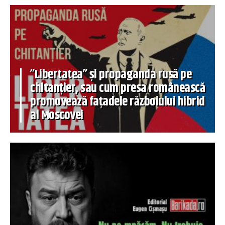
”Libertatea” și propaganda rusă pe
chitanțier, sau cum presa românească
promovează fațadele războiului hibrid
al Moscovei