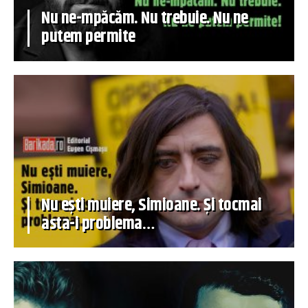
Nu ne-mpăcăm. Nu trebuie. Nu ne
putem permite
Nu ești muiere, Simioane. Și tocmai
asta-i problema…