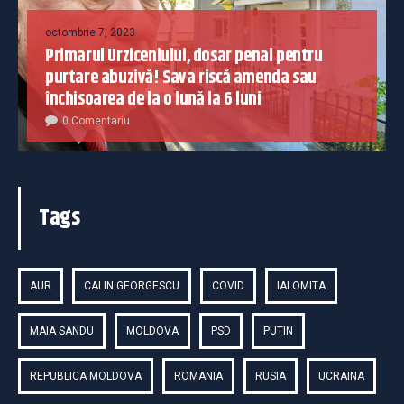
octombrie 7, 2023
Primarul Urziceniului, dosar penal pentru
purtare abuzivă! Sava riscă amenda sau
închisoarea de la o lună la 6 luni
0 Comentariu
Tags
AUR
CALIN GEORGESCU
COVID
IALOMITA
MAIA SANDU
MOLDOVA
PSD
PUTIN
REPUBLICA MOLDOVA
ROMANIA
RUSIA
UCRAINA