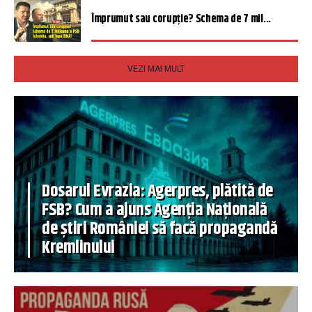
Împrumut sau corupție? Schema de 7 mil...
VEZI MAI MULT
Dosarul Evrazia: Agerpres, plătită de
FSB? Cum a ajuns Agenția Națională
de știri României să facă propagandă
Kremlinului