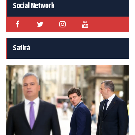
Social Network
Satiră