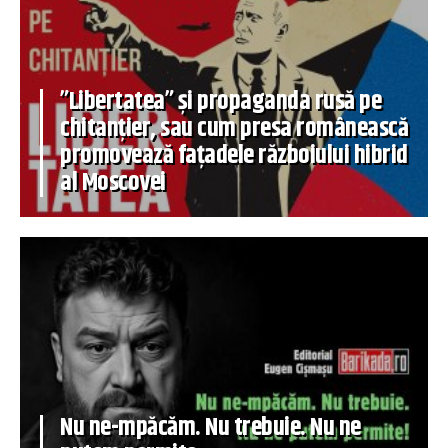
”Libertatea” și propaganda rusă pe
chitanțier, sau cum presa românească
promovează fațadele războiului hibrid
al Moscovei
Nu ne-mpăcăm. Nu trebuie. Nu ne