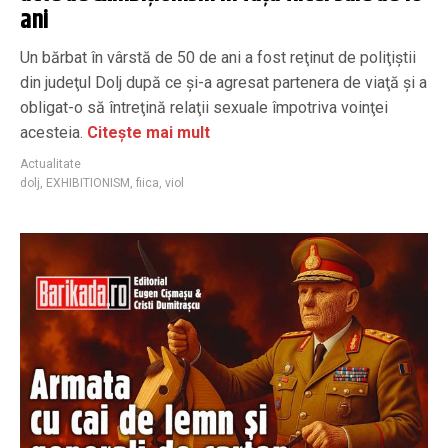
ani
Un bărbat în vârstă de 50 de ani a fost reţinut de poliţiştii
din judeţul Dolj după ce şi-a agresat partenera de viaţă şi a
obligat-o să întreţină relaţii sexuale împotriva voinţei
acesteia.
Citește mai mult
Actualitate
dolj
,
EXHIBITIONISM
,
fiica
,
viol