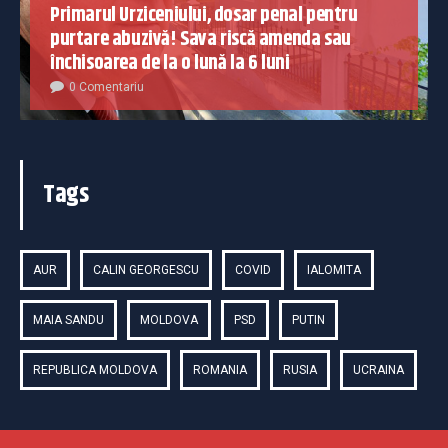
Primarul Urziceniului, dosar penal pentru
purtare abuzivă! Sava riscă amenda sau
închisoarea de la o lună la 6 luni
0 Comentariu
Tags
AUR
CALIN GEORGESCU
COVID
IALOMITA
MAIA SANDU
MOLDOVA
PSD
PUTIN
REPUBLICA MOLDOVA
ROMANIA
RUSIA
UCRAINA