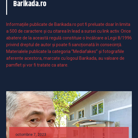
Barikada.ro
Informaţiile publicate de Barikada.ro pot fi preluate doar în limita
a 500 de caractere şi cu citarea în lead a sursei cu link activ. Orice
abatere de la această regulă constituie o încălcare a Legii 8/1996
privind dreptul de autor și poate fi sancționată în consecință.
Materialele publicate la categoria ”Mediafakes” și fotografiile
aferente acestora, marcate cu logoul Barikada, au valoare de
pamflet și vor fi tratate ca atare.
octombrie 7, 2023