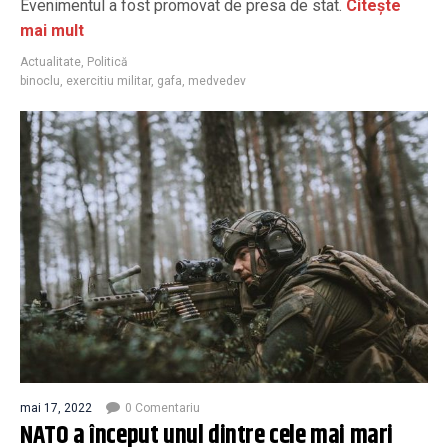
Evenimentul a fost promovat de presa de stat.
Citește
mai mult
Actualitate
,
Politică
binoclu
,
exercitiu militar
,
gafa
,
medvedev
mai 17, 2022
0 Comentariu
NATO a început unul dintre cele mai mari