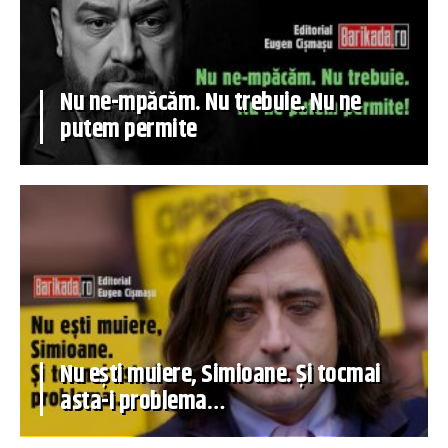
Nu ne-mpăcăm. Nu trebuie. Nu ne
putem permite
Nu ești muiere, Simioane. Și tocmai
asta-i problema…