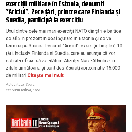
exerciţii militare în Estonia, denumit
”Ariciul”. Zece ţări, printre care Finlanda şi
Suedia, participă la exercițiu
Unul dintre cele mai mari exerciţii NATO din ţările baltice
se află în prezent în desfăşurare în Estonia şi se va
termina pe 3 iunie. Denumit ”Ariciul”, exerciţiul implică 10
ţări, inclusiv Finlanda şi Suedia, care au anunţat că vor
solicita oficial să se alăture Alianţei Nord-Atlantice în
zilele următoare, şi sunt desfăşuraţi aproximativ 15.000
de militari
Citește mai mult
Actualitate
,
Social
exercitiu militar
,
nato