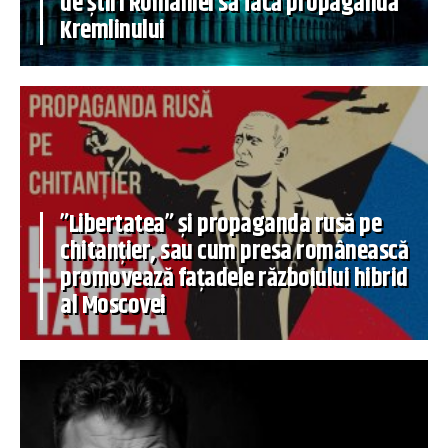
de știri României să facă propagandă
Kremlinului
”Libertatea” și propaganda rusă pe
chitanțier, sau cum presa românească
promovează fațadele războiului hibrid
al Moscovei