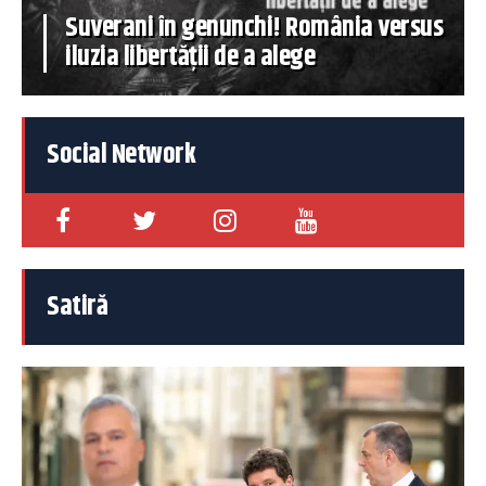
Suverani în genunchi! România versus
iluzia libertății de a alege
Social Network
Satiră