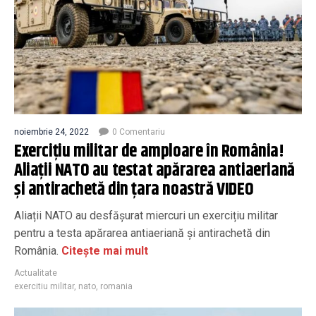
noiembrie 24, 2022
0 Comentariu
Exercițiu militar de amploare în România!
Aliații NATO au testat apărarea antiaeriană
și antirachetă din țara noastră VIDEO
Aliații NATO au desfășurat miercuri un exercițiu militar
pentru a testa apărarea antiaeriană și antirachetă din
România.
Citește mai mult
Actualitate
exercitiu militar
,
nato
,
romania