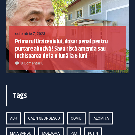
octombrie 7, 2023
Primarul Urziceniului, dosar penal pentru
purtare abuzivă! Sava riscă amenda sau
închisoarea de la o lună la 6 luni
0 Comentariu
Tags
AUR
CALIN GEORGESCU
COVID
IALOMITA
MAIA SANDU
MOLDOVA
PSD
PUTIN