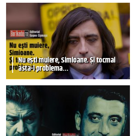
Nu ești muiere, Simioane. Și tocmai
asta-i problema…