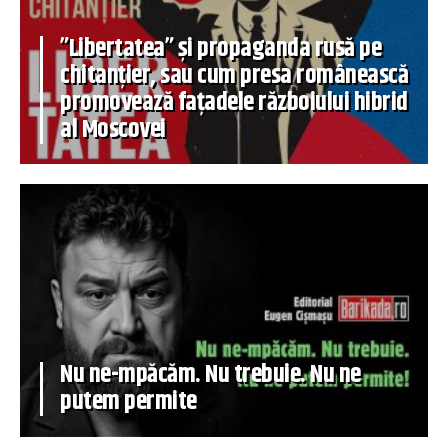
”Libertatea” și propaganda rusă pe
chitanțier, sau cum presa românească
promovează fațadele războiului hibrid
al Moscovei
Nu ne-mpăcăm. Nu trebuie. Nu ne
putem permite