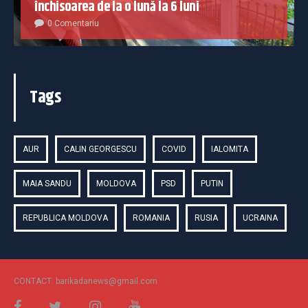
închisoarea de la o lună la 6 luni
0 Comentariu
Tags
AUR
CALIN GEORGESCU
COVID
IALOMITA
MAIA SANDU
MOLDOVA
PSD
PUTIN
REPUBLICA MOLDOVA
ROMANIA
RUSIA
UCRAINA
CONTACT: barikadanews@gmail.com