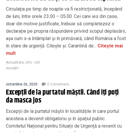
Circulația pe timp de noapte va fi restricționată, începând
de luni, între orele 23.00 – 05.00. Cei care ies din case,
doar din motive justificate, trebuie să completezez o
declarație pe propria răspundere privind scopul deplasării,
așa cum s-a întâmplat și în primăvară, când România a fost
în stare de urgență. Citește și: Carantină de...
Citește mai
mult
Actualitate
,
Info - Util
exceptii
octombrie 26, 2020
0 Comentariu
Excepții de la purtatul măștii. Când îți poți
da masca jos
Excepții de la purtatul măștii în localitățile în care portul
acesteia a devenit obligatoriu și în spațiul public.
Comitetul Național pentru Situații de Urgență a revenit cu