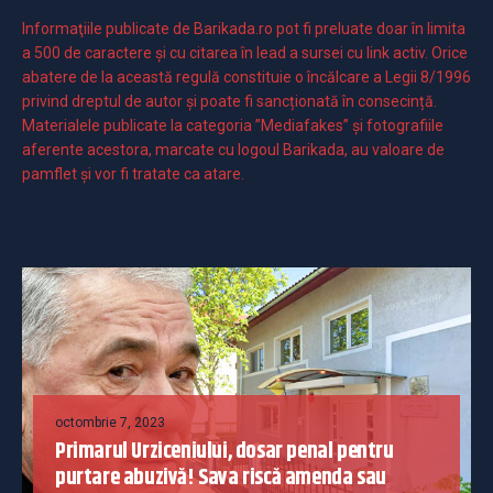
Informaţiile publicate de Barikada.ro pot fi preluate doar în limita
a 500 de caractere şi cu citarea în lead a sursei cu link activ. Orice
abatere de la această regulă constituie o încălcare a Legii 8/1996
privind dreptul de autor și poate fi sancționată în consecință.
Materialele publicate la categoria ”Mediafakes” și fotografiile
aferente acestora, marcate cu logoul Barikada, au valoare de
pamflet și vor fi tratate ca atare.
octombrie 7, 2023
Primarul Urziceniului, dosar penal pentru
purtare abuzivă! Sava riscă amenda sau