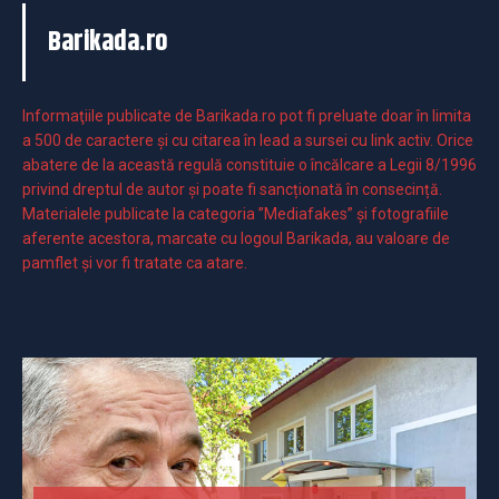
Barikada.ro
Informaţiile publicate de Barikada.ro pot fi preluate doar în limita
a 500 de caractere şi cu citarea în lead a sursei cu link activ. Orice
abatere de la această regulă constituie o încălcare a Legii 8/1996
privind dreptul de autor și poate fi sancționată în consecință.
Materialele publicate la categoria ”Mediafakes” și fotografiile
aferente acestora, marcate cu logoul Barikada, au valoare de
pamflet și vor fi tratate ca atare.