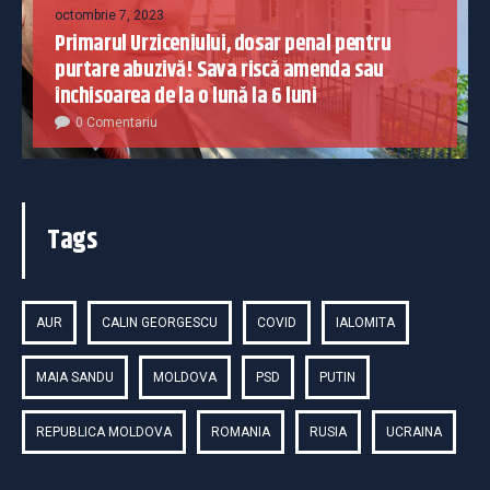
octombrie 7, 2023
Primarul Urziceniului, dosar penal pentru
purtare abuzivă! Sava riscă amenda sau
închisoarea de la o lună la 6 luni
0 Comentariu
Tags
AUR
CALIN GEORGESCU
COVID
IALOMITA
MAIA SANDU
MOLDOVA
PSD
PUTIN
REPUBLICA MOLDOVA
ROMANIA
RUSIA
UCRAINA