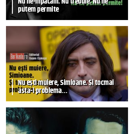
Nu ne-mpăcăm. Nu trebuie. Nu ne
putem permite
Nu ești muiere, Simioane. Și tocmai
asta-i problema…