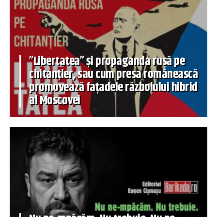
”Libertatea” și propaganda rusă pe
chitanțier, sau cum presa românească
promovează fațadele războiului hibrid
al Moscovei