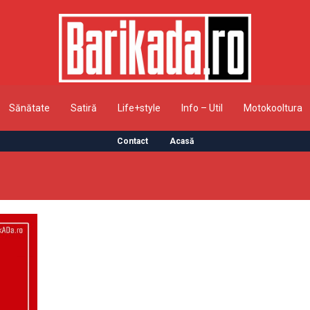
Sănătate
Satiră
Life+style
Info – Util
Motokooltura
Contact
Acasă