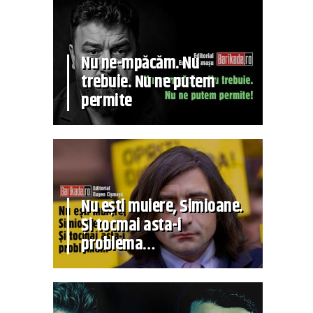
Nu ne-mpăcăm. Nu
trebuie. Nu ne putem
permite
Nu ești muiere, Simioane.
Și tocmai asta-i
problema…