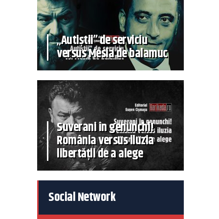
„Autiștii” de serviciu
versus Mesia de balamuc
Suverani în genunchi!
România versus iluzia
libertății de a alege
Social Network