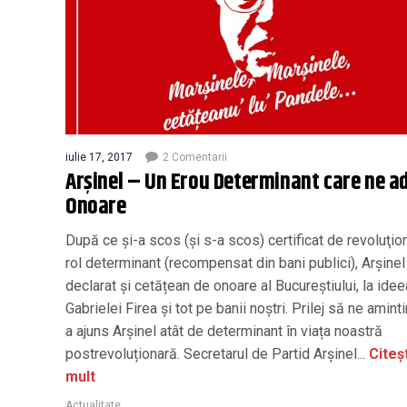
iulie 17, 2017
2 Comentarii
Arşinel – Un Erou Determinant care ne a
Onoare
După ce şi-a scos (şi s-a scos) certificat de revoluţio
rol determinant (recompensat din bani publici), Arșinel 
declarat și cetățean de onoare al Bucureștiului, la idee
Gabrielei Firea și tot pe banii noștri. Prilej să ne amin
a ajuns Arșinel atât de determinant în viața noastră
postrevoluționară. Secretarul de Partid Arșinel...
Citeș
mult
Actualitate