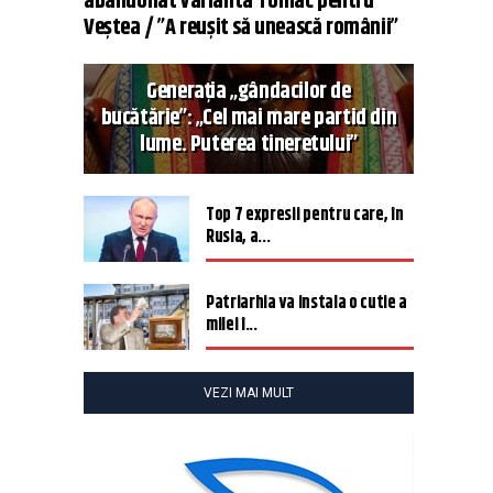
abandonat varianta Tomac pentru
Veștea / ”A reușit să unească românii”
Generația „gândacilor de
bucătărie”: „Cel mai mare partid din
lume. Puterea tineretului”
Top 7 expresii pentru care, în
Rusia, a...
Patriarhia va instala o cutie a
milei î...
VEZI MAI MULT