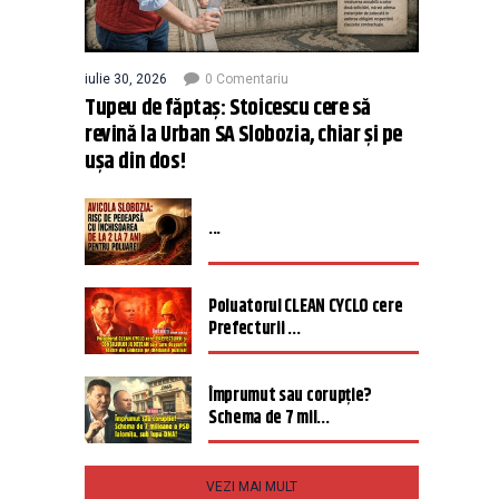
iulie 30, 2026
0 Comentariu
Tupeu de făptaș: Stoicescu cere să
revină la Urban SA Slobozia, chiar și pe
ușa din dos!
...
Poluatorul CLEAN CYCLO cere
Prefecturii ...
Împrumut sau corupție?
Schema de 7 mil...
VEZI MAI MULT