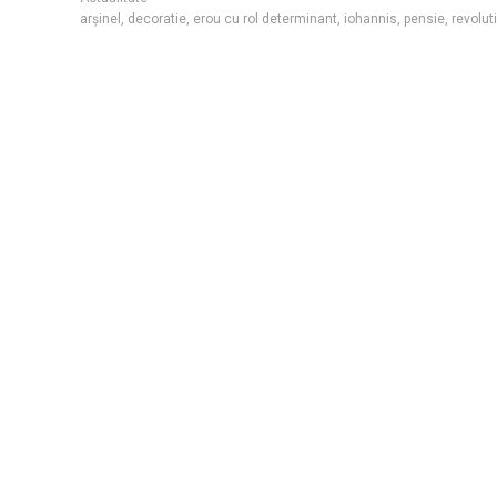
arșinel
,
decoratie
,
erou cu rol determinant
,
iohannis
,
pensie
,
revolut