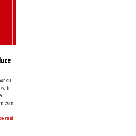
duce
nar cu
va fi
a
tim cum
te mai