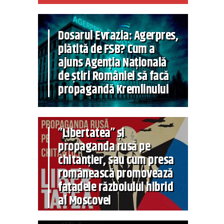
Dosarul Evrazia: Agerpres,
plătită de FSB? Cum a
ajuns Agenția Națională
de știri României să facă
propagandă Kremlinului
”Libertatea” și
propaganda rusă pe
chitanțier, sau cum presa
românească promovează
fațadele războiului hibrid
al Moscovei