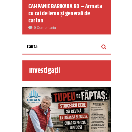
CAMPANIE BARIKADA.RO – Armata
cu cai de lemn și generali de
carton
0 Comentariu
Investigații