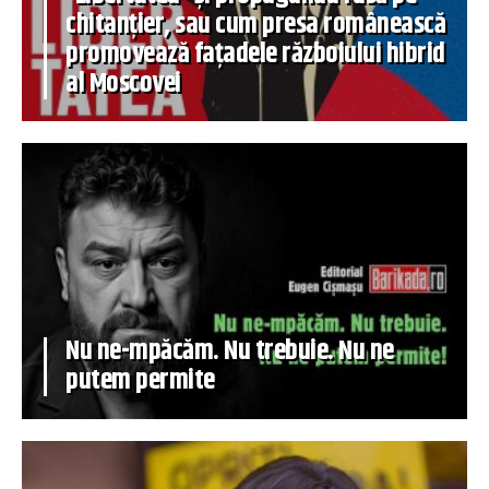
chitanțier, sau cum presa românească
promovează fațadele războiului hibrid
al Moscovei
Nu ne-mpăcăm. Nu trebuie. Nu ne
putem permite