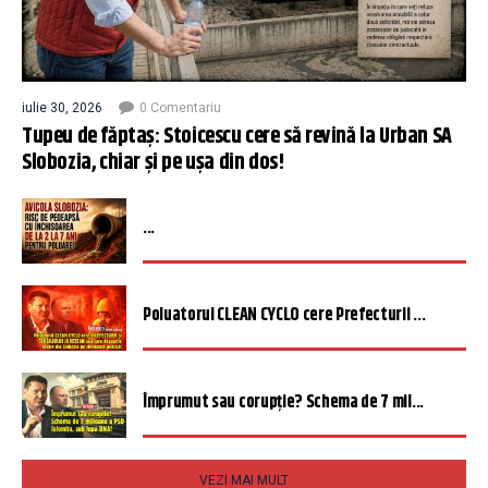
iulie 30, 2026
0 Comentariu
Tupeu de făptaș: Stoicescu cere să revină la Urban SA
Slobozia, chiar și pe ușa din dos!
...
Poluatorul CLEAN CYCLO cere Prefecturii ...
Împrumut sau corupție? Schema de 7 mil...
VEZI MAI MULT