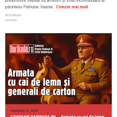
preasfintire trebuie să amintim și stilul inconfundabil al
părintelui Pafnutie. Înainte...
Citește mai mult
Actualitate
enoriasi
noiembrie 21, 2025