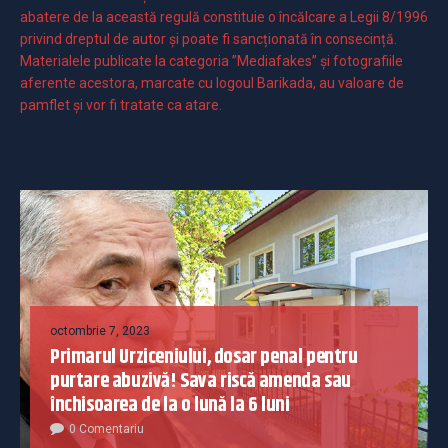
abatere de la această regulă constituie o încălcare a Legii 8/1996
privind dreptul de autor și poate fi sancționată în consecință.
Materialele publicate la categoria ”Mediafakes” și fotografiile
aferente acestora, marcate cu logoul Barikada, au valoare de
pamflet și vor fi tratate ca atare.
octombrie 7, 2023
Primarul Urziceniului, dosar penal pentru
purtare abuzivă! Sava riscă amenda sau
închisoarea de la o lună la 6 luni
0 Comentariu