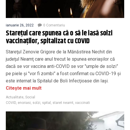
ianuarie 26, 2022
0 Comentariu
Stareţul care spunea că o să le iasă solzi
vaccinaților, spitalizat cu COVID
Stareţul Zenovie Grigore de la Mănăstirea Nechit din
judeţul Neamţ care anul trecut le spunea enoriașilor că
dacă se vor vaccina anti-COVID se vor "umple de solzi”
pe piele și "vor fi zombi” a fost confirmat cu COVID-19 și
este internat la Spitalul de Boli Infecţioase din Iaşi.
Citește mai mult
Actualitate
,
Social
COVID
,
enoriasi
,
solzi
,
spital
,
staret neamt
,
vaccinati