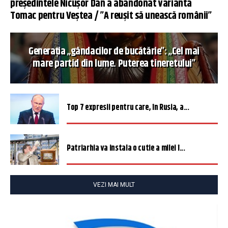
președintele Nicușor Dan a abandonat varianta
Tomac pentru Veștea / ”A reușit să unească românii”
Generația „gândacilor de bucătărie”: „Cel mai
mare partid din lume. Puterea tineretului”
Top 7 expresii pentru care, în Rusia, a...
Patriarhia va instala o cutie a milei î...
VEZI MAI MULT