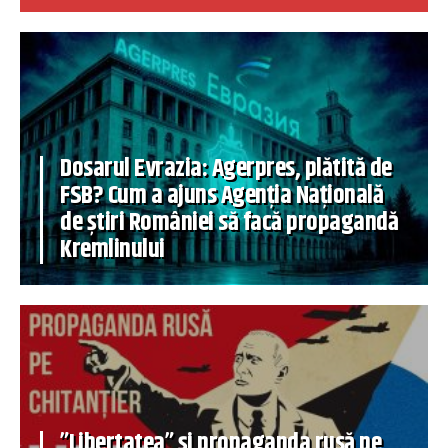
Dosarul Evrazia: Agerpres, plătită de
FSB? Cum a ajuns Agenția Națională
de știri României să facă propagandă
Kremlinului
”Libertatea” și propaganda rusă pe