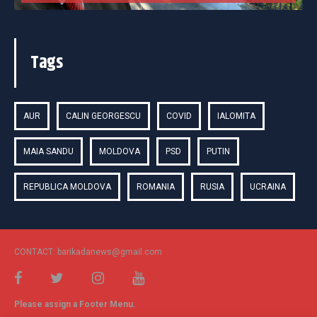
Tags
AUR
CALIN GEORGESCU
COVID
IALOMITA
MAIA SANDU
MOLDOVA
PSD
PUTIN
REPUBLICA MOLDOVA
ROMANIA
RUSIA
UCRAINA
CONTACT: barikadanews@gmail.com
Please assign a Footer Menu.