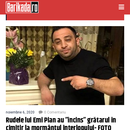
emi pian
noiembrie 6, 2020
0 Comentariu
Rudele lui Emi Pian au ”încins” grătarul în
cimitir la mormântul interlopului- FOTO