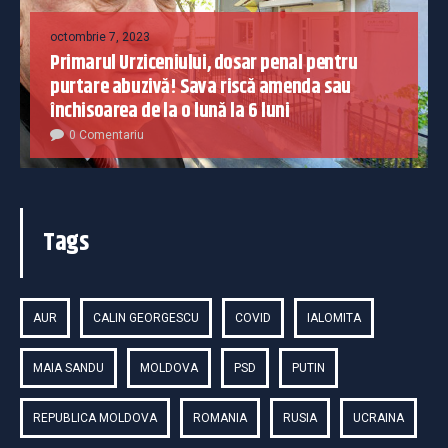
octombrie 7, 2023
Primarul Urziceniului, dosar penal pentru
purtare abuzivă! Sava riscă amenda sau
închisoarea de la o lună la 6 luni
0 Comentariu
Tags
AUR
CALIN GEORGESCU
COVID
IALOMITA
MAIA SANDU
MOLDOVA
PSD
PUTIN
REPUBLICA MOLDOVA
ROMANIA
RUSIA
UCRAINA