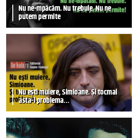
Nu ne-mpăcăm. Nu trebuie. Nu ne
putem permite
Nu ești muiere, Simioane. Și tocmai
asta-i problema…