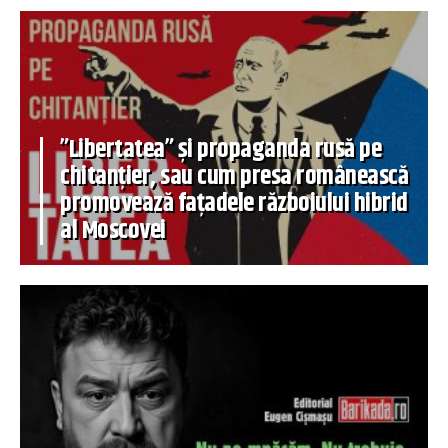
”Libertatea” și propaganda rusă pe
chitanțier, sau cum presa românească
promovează fațadele războiului hibrid
al Moscovei