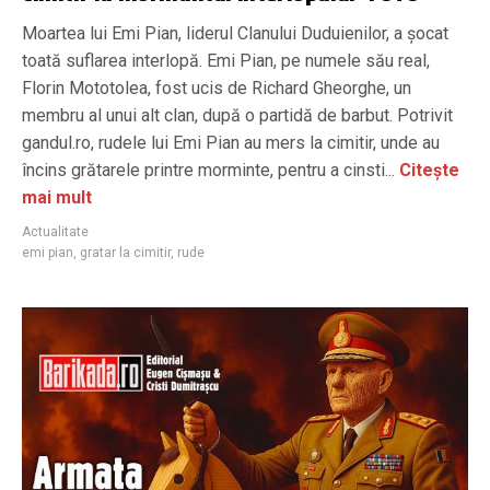
Moartea lui Emi Pian, liderul Clanului Duduienilor, a șocat
toată suflarea interlopă. Emi Pian, pe numele său real,
Florin Mototolea, fost ucis de Richard Gheorghe, un
membru al unui alt clan, după o partidă de barbut. Potrivit
gandul.ro, rudele lui Emi Pian au mers la cimitir, unde au
încins grătarele printre morminte, pentru a cinsti...
Citește
mai mult
Actualitate
emi pian
,
gratar la cimitir
,
rude