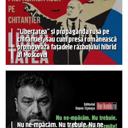
”Libertatea” și propaganda rusă pe
chitanțier, sau cum presa românească
promovează fațadele războiului hibrid
al Moscovei
Nu ne-mpăcăm. Nu trebuie. Nu ne