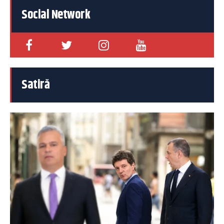
Social Network
Satiră