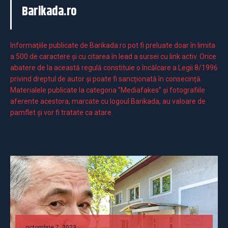
Barikada.ro
Informaţiile publicate de Barikada.ro pot fi preluate doar în limita
a 500 de caractere şi cu citarea în lead a sursei cu link activ. Orice
abatere de la această regulă constituie o încălcare a Legii 8/1996
privind dreptul de autor și poate fi sancționată în consecință.
Materialele publicate la categoria ”Mediafakes” și fotografiile
aferente acestora, marcate cu logoul Barikada, au valoare de
pamflet și vor fi tratate ca atare.
octombrie 7, 2023