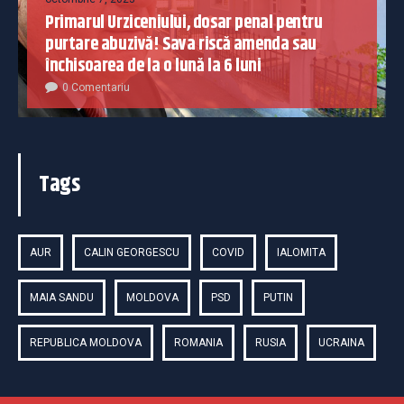
Primarul Urziceniului, dosar penal pentru
purtare abuzivă! Sava riscă amenda sau
închisoarea de la o lună la 6 luni
0 Comentariu
Tags
AUR
CALIN GEORGESCU
COVID
IALOMITA
MAIA SANDU
MOLDOVA
PSD
PUTIN
REPUBLICA MOLDOVA
ROMANIA
RUSIA
UCRAINA