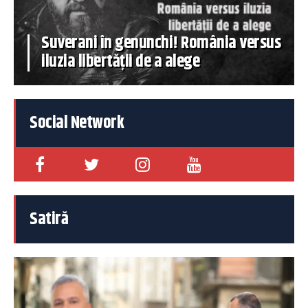
Suverani în genunchi! România versus
iluzia libertății de a alege
Social Network
Satiră