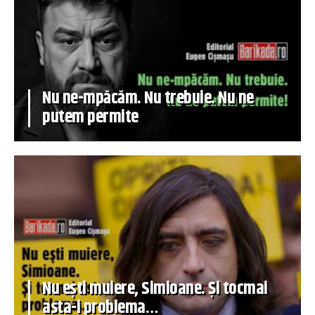
Nu ne-mpăcăm. Nu trebuie. Nu ne
putem permite
Nu ești muiere, Simioane. Și tocmai
asta-i problema…