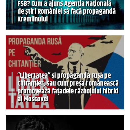
FSB? Cum a ajuns Agenția Națională
de știri României să facă propagandă
Kremlinului
”Libertatea” și propaganda rusă pe
chitanțier, sau cum presa românească
promovează fațadele războiului hibrid
al Moscovei