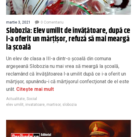
martie 3, 2021
0 Comentariu
Slobozia: Elev umilit de învățătoare, după ce
i-a oferit un mărţişor, refuză să mai meargă
la școală
Un elev de clasa a III-a dintr-o şcoală din comuna
argeşeană Slobozia nu mai vrea să meargă la şcoală,
reclamând că învăţătoarea l-a umilit după ce i-a oferit un
mărţişor, spunându-i că mărţişorul confecţionat de el este
urât.
Citește mai mult
Actualitate
,
Social
elev umilit
,
invatatoare
,
martisor
,
slobozia