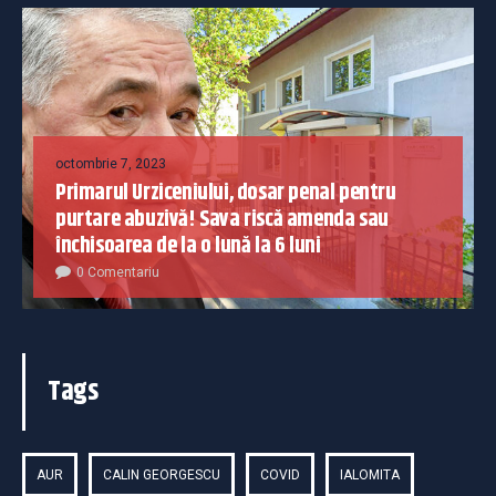
octombrie 7, 2023
Primarul Urziceniului, dosar penal pentru
purtare abuzivă! Sava riscă amenda sau
închisoarea de la o lună la 6 luni
0 Comentariu
Tags
AUR
CALIN GEORGESCU
COVID
IALOMITA