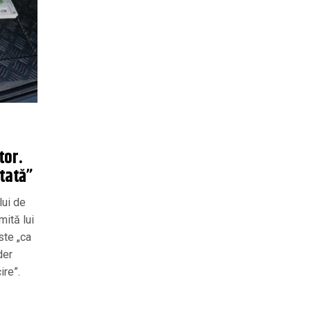
tor.
 tată”
lui de
mită lui
ste „ca
der
ire”.