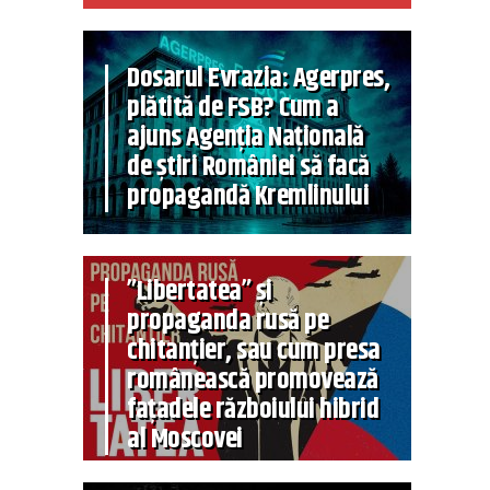
Dosarul Evrazia: Agerpres,
plătită de FSB? Cum a
ajuns Agenția Națională
de știri României să facă
propagandă Kremlinului
”Libertatea” și
propaganda rusă pe
chitanțier, sau cum presa
românească promovează
fațadele războiului hibrid
al Moscovei