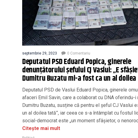
septembrie 29, 2023
0 Comentariu
Deputatul PSD Eduard Popica, ginerele
denunțătorului șefului CJ Vaslui: „E sfâșie
Dumitru Buzatu mi-a fost ca un al doilea
Deputatul PSD de Vaslui Eduard Popica, ginerele omu
afaceri Emil Savin, care a colaborat cu DNA oferindu-i 
Dumitru Buzatu, susține că pentru el șeful CJ Vaslui e
un al doilea tată”, iar ceea ce s-a întâmplat cu fostul li
social-democrat este „un moment sfâşietor, o nenoroc
Citește mai mult
Politică