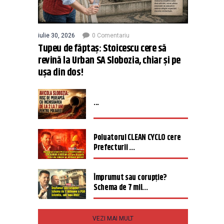
iulie 30, 2026
0 Comentariu
Tupeu de făptaș: Stoicescu cere să
revină la Urban SA Slobozia, chiar și pe
ușa din dos!
...
Poluatorul CLEAN CYCLO cere
Prefecturii ...
Împrumut sau corupție?
Schema de 7 mil...
VEZI MAI MULT