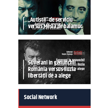
„Autiștii” de serviciu
versus Mesia de balamuc
Suverani în genunchi!
România versus iluzia
libertății de a alege
Social Network