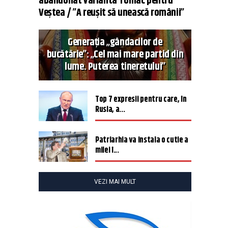
abandonat varianta Tomac pentru
Veștea / ”A reușit să unească românii”
Generația „gândacilor de
bucătărie”: „Cel mai mare partid din
lume. Puterea tineretului”
Top 7 expresii pentru care, în
Rusia, a...
Patriarhia va instala o cutie a
milei î...
VEZI MAI MULT