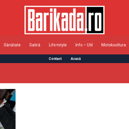
Sănătate
Satiră
Life+style
Info – Util
Motokooltura
Contact
Acasă