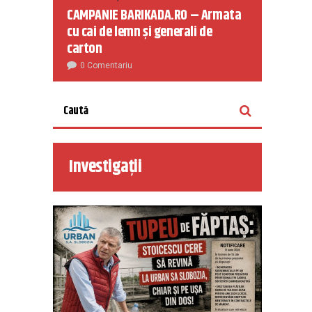
CAMPANIE BARIKADA.RO – Armata
cu cai de lemn și generali de
carton
0 Comentariu
Investigații