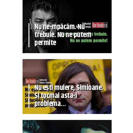
Nu ne-mpăcăm. Nu
trebuie. Nu ne putem
permite
Nu ești muiere, Simioane.
Și tocmai asta-i
problema…