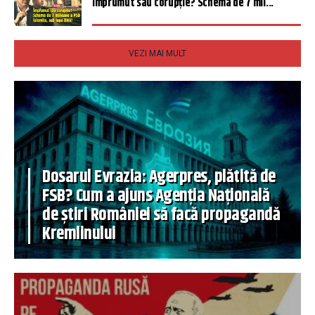
Împrumut sau corupție? Schema de 7 mil...
VEZI MAI MULT
Dosarul Evrazia: Agerpres, plătită de
FSB? Cum a ajuns Agenția Națională
de știri României să facă propagandă
Kremlinului