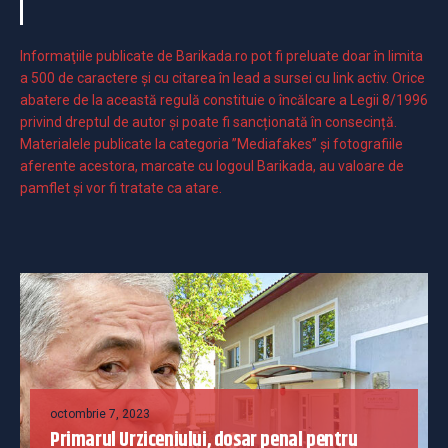
Informaţiile publicate de Barikada.ro pot fi preluate doar în limita
a 500 de caractere şi cu citarea în lead a sursei cu link activ. Orice
abatere de la această regulă constituie o încălcare a Legii 8/1996
privind dreptul de autor și poate fi sancționată în consecință.
Materialele publicate la categoria ”Mediafakes” și fotografiile
aferente acestora, marcate cu logoul Barikada, au valoare de
pamflet și vor fi tratate ca atare.
octombrie 7, 2023
Primarul Urziceniului, dosar penal pentru