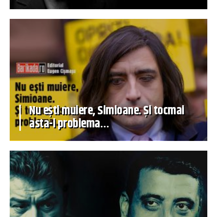
Nu ești muiere, Simioane. Și tocmai
asta-i problema…