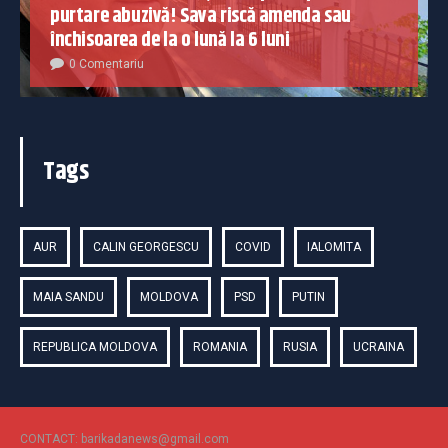
purtare abuzivă! Sava riscă amenda sau
închisoarea de la o lună la 6 luni
0 Comentariu
Tags
AUR
CALIN GEORGESCU
COVID
IALOMITA
MAIA SANDU
MOLDOVA
PSD
PUTIN
REPUBLICA MOLDOVA
ROMANIA
RUSIA
UCRAINA
CONTACT: barikadanews@gmail.com