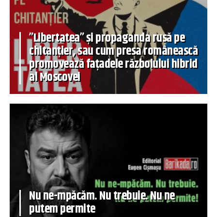
”Libertatea” și propaganda rusă pe
chitanțier, sau cum presa românească
promovează fațadele războiului hibrid
al Moscovei
Nu ne-mpăcăm. Nu trebuie. Nu ne
putem permite