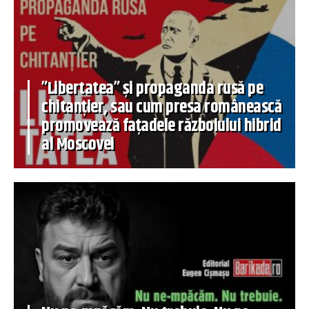
”Libertatea” și propaganda rusă pe
chitanțier, sau cum presa românească
promovează fațadele războiului hibrid
al Moscovei