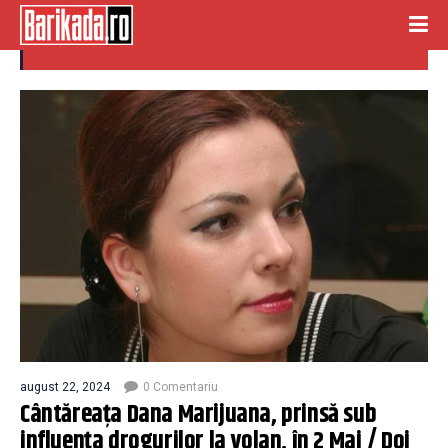
droguri volan
august 22, 2024
0 Comentariu
Cântăreața Dana Marijuana, prinsă sub
influența drogurilor la volan, în 2 Mai / Doi