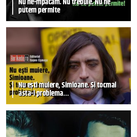
Nu ne-mpăcăm. Nu trebuie. Nu ne
putem permite
Nu ești muiere, Simioane. Și tocmai
asta-i problema…