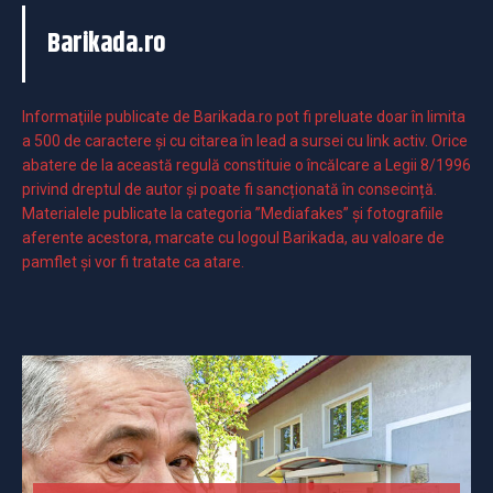
Barikada.ro
Informaţiile publicate de Barikada.ro pot fi preluate doar în limita
a 500 de caractere şi cu citarea în lead a sursei cu link activ. Orice
abatere de la această regulă constituie o încălcare a Legii 8/1996
privind dreptul de autor și poate fi sancționată în consecință.
Materialele publicate la categoria ”Mediafakes” și fotografiile
aferente acestora, marcate cu logoul Barikada, au valoare de
pamflet și vor fi tratate ca atare.