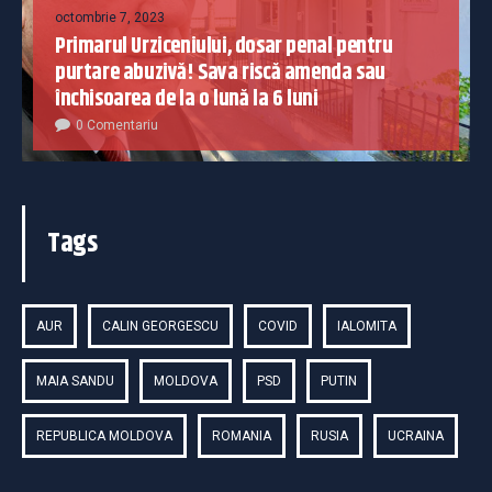
octombrie 7, 2023
Primarul Urziceniului, dosar penal pentru
purtare abuzivă! Sava riscă amenda sau
închisoarea de la o lună la 6 luni
0 Comentariu
Tags
AUR
CALIN GEORGESCU
COVID
IALOMITA
MAIA SANDU
MOLDOVA
PSD
PUTIN
REPUBLICA MOLDOVA
ROMANIA
RUSIA
UCRAINA