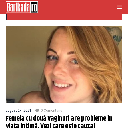
doua vaginuri
august 24, 2021
0 Comentariu
Femeia cu două vaginuri are probleme în
viața intimă. Vezi care este cauza!