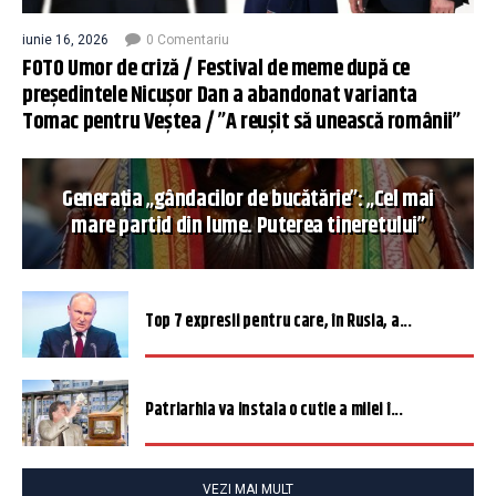
iunie 16, 2026
0 Comentariu
FOTO Umor de criză / Festival de meme după ce
președintele Nicușor Dan a abandonat varianta
Tomac pentru Veștea / ”A reușit să unească românii”
Generația „gândacilor de bucătărie”: „Cel mai
mare partid din lume. Puterea tineretului”
Top 7 expresii pentru care, în Rusia, a...
Patriarhia va instala o cutie a milei î...
VEZI MAI MULT