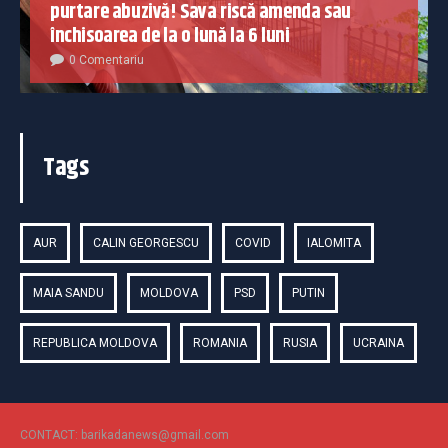
purtare abuzivă! Sava riscă amenda sau
închisoarea de la o lună la 6 luni
0 Comentariu
Tags
AUR
CALIN GEORGESCU
COVID
IALOMITA
MAIA SANDU
MOLDOVA
PSD
PUTIN
REPUBLICA MOLDOVA
ROMANIA
RUSIA
UCRAINA
CONTACT: barikadanews@gmail.com