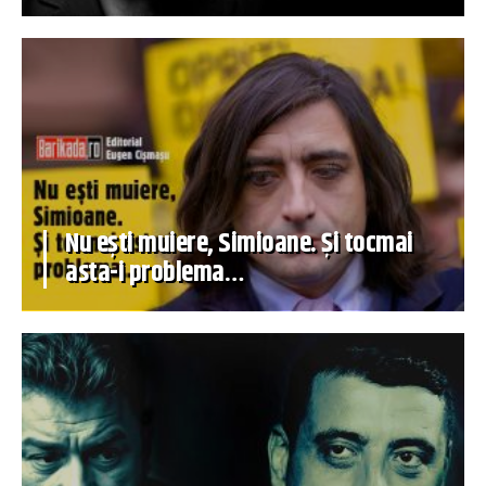
Nu ești muiere, Simioane. Și tocmai
asta-i problema…