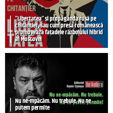
”Libertatea” și propaganda rusă pe
chitanțier, sau cum presa românească
promovează fațadele războiului hibrid
al Moscovei
Nu ne-mpăcăm. Nu trebuie. Nu ne
putem permite