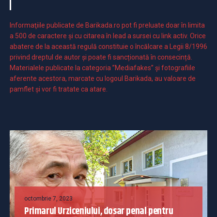
Informaţiile publicate de Barikada.ro pot fi preluate doar în limita
a 500 de caractere şi cu citarea în lead a sursei cu link activ. Orice
abatere de la această regulă constituie o încălcare a Legii 8/1996
privind dreptul de autor și poate fi sancționată în consecință.
Materialele publicate la categoria ”Mediafakes” și fotografiile
aferente acestora, marcate cu logoul Barikada, au valoare de
pamflet și vor fi tratate ca atare.
octombrie 7, 2023
Primarul Urziceniului, dosar penal pentru