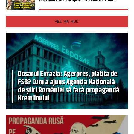
Împrumut sau corupție? Schema de 7 mil...
VEZI MAI MULT
Dosarul Evrazia: Agerpres, plătită de
FSB? Cum a ajuns Agenția Națională
de știri României să facă propagandă
Kremlinului