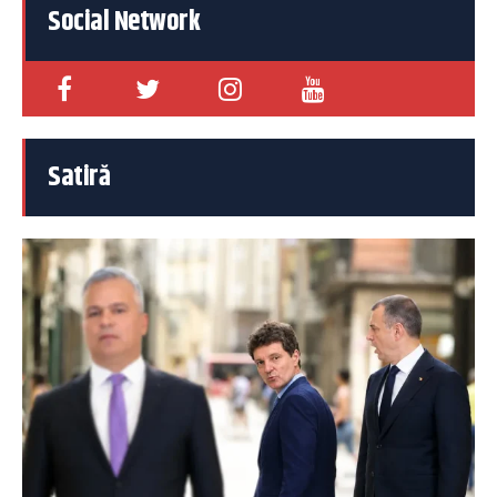
Social Network
Satiră