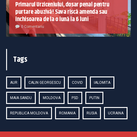
Primarul Urziceniului, dosar penal pentru
purtare abuzivă! Sava riscă amenda sau
închisoarea de la o lună la 6 luni
0 Comentariu
Tags
AUR
CALIN GEORGESCU
COVID
IALOMITA
MAIA SANDU
MOLDOVA
PSD
PUTIN
REPUBLICA MOLDOVA
ROMANIA
RUSIA
UCRAINA