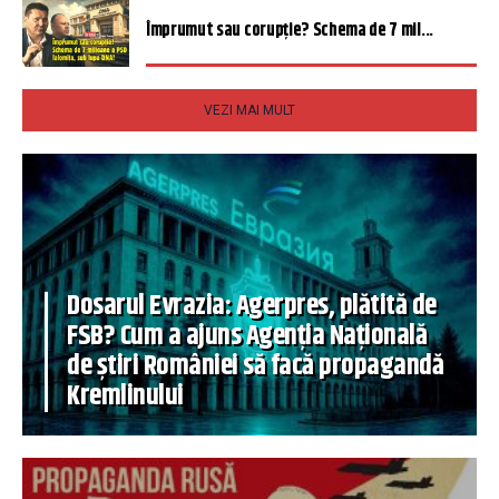
Împrumut sau corupție? Schema de 7 mil...
VEZI MAI MULT
Dosarul Evrazia: Agerpres, plătită de
FSB? Cum a ajuns Agenția Națională
de știri României să facă propagandă
Kremlinului