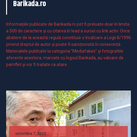
Barikada.ro
Informaţiile publicate de Barikada.ro pot fi preluate doar în limita
a 500 de caractere şi cu citarea în lead a sursei cu link activ. Orice
abatere de la această regulă constituie o încălcare a Legii 8/1996
privind dreptul de autor și poate fi sancționată în consecință.
Materialele publicate la categoria ”Mediafakes” și fotografiile
aferente acestora, marcate cu logoul Barikada, au valoare de
pamflet și vor fi tratate ca atare.
octombrie 7, 2023