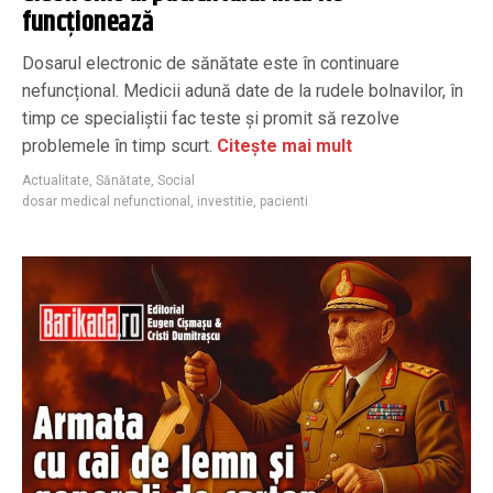
funcționează
Dosarul electronic de sănătate este în continuare
nefuncțional. Medicii adună date de la rudele bolnavilor, în
timp ce specialiștii fac teste și promit să rezolve
problemele în timp scurt.
Citește mai mult
Actualitate
,
Sănătate
,
Social
dosar medical nefunctional
,
investitie
,
pacienti