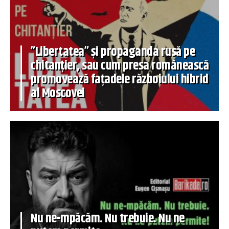
”Libertatea” și propaganda rusă pe
chitanțier, sau cum presa românească
promovează fațadele războiului hibrid
al Moscovei
Nu ne-mpăcăm. Nu trebuie. Nu ne