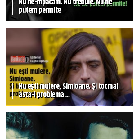
Nu ne-mpăcăm. Nu trebuie. Nu ne
putem permite
Nu ești muiere, Simioane. Și tocmai
asta-i problema…