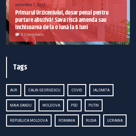
octombrie 7, 2023
Primarul Urziceniului, dosar penal pentru
purtare abuzivă! Sava riscă amenda sau
închisoarea de la o lună la 6 luni
0 Comentariu
Tags
AUR
CALIN GEORGESCU
COVID
IALOMITA
MAIA SANDU
MOLDOVA
PSD
PUTIN
REPUBLICA MOLDOVA
ROMANIA
RUSIA
UCRAINA