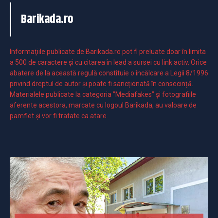
Barikada.ro
Informaţiile publicate de Barikada.ro pot fi preluate doar în limita
a 500 de caractere şi cu citarea în lead a sursei cu link activ. Orice
abatere de la această regulă constituie o încălcare a Legii 8/1996
privind dreptul de autor și poate fi sancționată în consecință.
Materialele publicate la categoria ”Mediafakes” și fotografiile
aferente acestora, marcate cu logoul Barikada, au valoare de
pamflet și vor fi tratate ca atare.