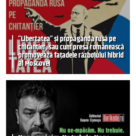
”Libertatea” și propaganda rusă pe
chitanțier, sau cum presa românească
promovează fațadele războiului hibrid
al Moscovei