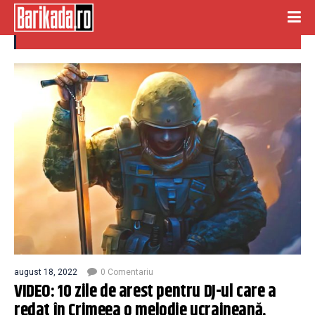
dj
august 18, 2022
0 Comentariu
VIDEO: 10 zile de arest pentru DJ-ul care a
redat în Crimeea o melodie ucraineană.