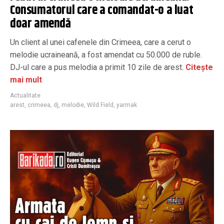
Consumatorul care a comandat-o a luat
doar amendă
Un client al unei cafenele din Crimeea, care a cerut o
melodie ucraineană, a fost amendat cu 50.000 de ruble.
DJ-ul care a pus melodia a primit 10 zile de arest.
Citește
mai mult
Actualitate
arest
,
crimeea
,
dj
,
melodie
,
Wild Field
,
yarmak