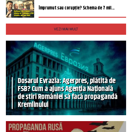
Împrumut sau corupție? Schema de 7 mil...
VEZI MAI MULT
Dosarul Evrazia: Agerpres, plătită de
FSB? Cum a ajuns Agenția Națională
de știri României să facă propagandă
Kremlinului