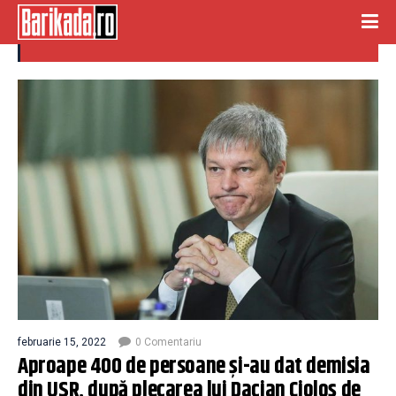
demisie usr
februarie 15, 2022
0 Comentariu
Aproape 400 de persoane şi-au dat demisia
din USR, după plecarea lui Dacian Cioloș de