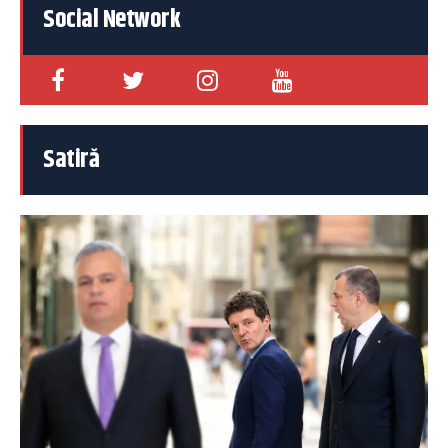
Social Network
Satiră