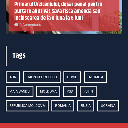
Primarul Urziceniului, dosar penal pentru
purtare abuzivă! Sava riscă amenda sau
închisoarea de la o lună la 6 luni
0 Comentariu
Tags
AUR
CALIN GEORGESCU
COVID
IALOMITA
MAIA SANDU
MOLDOVA
PSD
PUTIN
REPUBLICA MOLDOVA
ROMANIA
RUSIA
UCRAINA