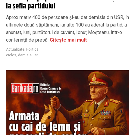
la șefia partidului
Aproximativ 400 de persoane și-au dat demisia din USR, în
ultimele două săptămâni, iar alte 100 au aderat la partid, a
anunţat, luni, purtătorul de cuvânt, Ionuţ Moşteanu, într-o
conferință de presă.
Citește mai mult
Actualitate
,
Politică
ciolos
,
demisie usr