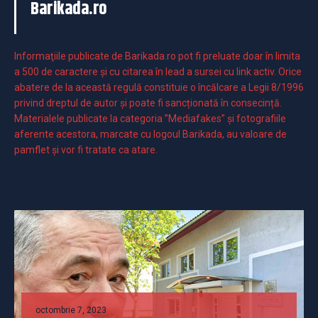
Barikada.ro
Informaţiile publicate de Barikada.ro pot fi preluate doar în limita
a 500 de caractere şi cu citarea în lead a sursei cu link activ. Orice
abatere de la această regulă constituie o încălcare a Legii 8/1996
privind dreptul de autor și poate fi sancționată în consecință.
Materialele publicate la categoria ”Mediafakes” și fotografiile
aferente acestora, marcate cu logoul Barikada, au valoare de
pamflet și vor fi tratate ca atare.
octombrie 7, 2023