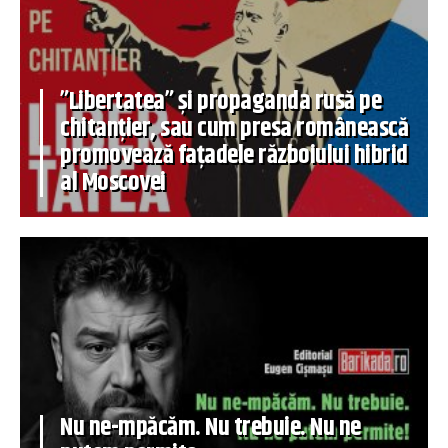
”Libertatea” și propaganda rusă pe
chitanțier, sau cum presa românească
promovează fațadele războiului hibrid
al Moscovei
Nu ne-mpăcăm. Nu trebuie. Nu ne