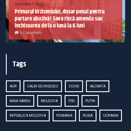
octombrie 7, 2023
Primarul Urziceniului, dosar penal pentru
purtare abuzivă! Sava riscă amenda sau
închisoarea de la o lună la 6 luni
0 Comentariu
Tags
AUR
CALIN GEORGESCU
COVID
IALOMITA
MAIA SANDU
MOLDOVA
PSD
PUTIN
REPUBLICA MOLDOVA
ROMANIA
RUSIA
UCRAINA