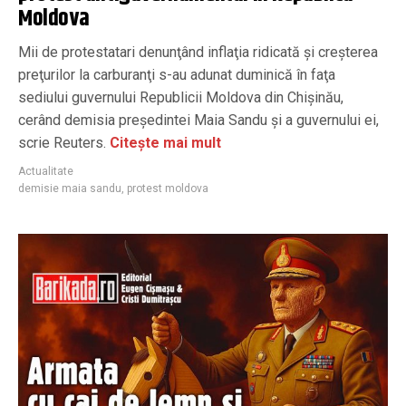
Moldova
Mii de protestatari denunţând inflaţia ridicată şi creşterea
preţurilor la carburanţi s-au adunat duminică în faţa
sediului guvernului Republicii Moldova din Chişinău,
cerând demisia preşedintei Maia Sandu şi a guvernului ei,
scrie Reuters.
Citește mai mult
Actualitate
demisie maia sandu
,
protest moldova