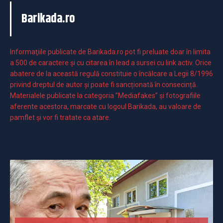
Barikada.ro
Informaţiile publicate de Barikada.ro pot fi preluate doar în limita
a 500 de caractere şi cu citarea în lead a sursei cu link activ. Orice
abatere de la această regulă constituie o încălcare a Legii 8/1996
privind dreptul de autor și poate fi sancționată în consecință.
Materialele publicate la categoria ”Mediafakes” și fotografiile
aferente acestora, marcate cu logoul Barikada, au valoare de
pamflet și vor fi tratate ca atare.