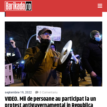
demisie maia sandu
septembrie 19, 2022
0 Comentariu
VIDEO. Mii de persoane au participat la un
protest antiguvernamental în Republica