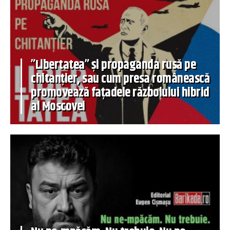
”Libertatea” și propaganda rusă pe
chitanțier, sau cum presa românească
promovează fațadele războiului hibrid
al Moscovei