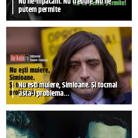
Nu ne-mpăcăm. Nu trebuie. Nu ne
putem permite
Nu ești muiere, Simioane. Și tocmai
asta-i problema…